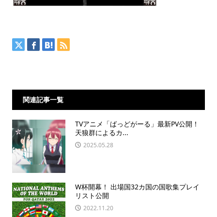
関連記事一覧
TVアニメ「ばっどがーる」最新PV公開！
天狼群によるカ...
2025.05.28
W杯開幕！ 出場国32カ国の国歌集プレイ
リスト公開
2022.11.20