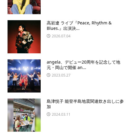
高岩遼 ライブ『Peace, Rhythm &
Blues.』出演決...
2026.07.04
angela、デビュー20周年を記念して地
元・岡山で開催 an...
2023.05.27
島津悦子 能登半島地震関連炊き出しに参
加
2024.03.11