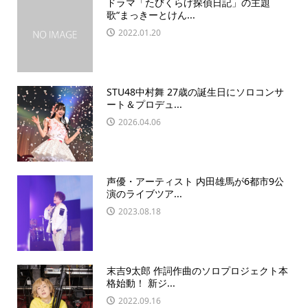
ドラマ「たびくらげ探偵日記」の主題
歌“まっきーとけん...
2022.01.20
STU48中村舞 27歳の誕生日にソロコンサ
ート＆プロデュ...
2026.04.06
声優・アーティスト 内田雄馬が6都市9公
演のライブツア...
2023.08.18
末吉9太郎 作詞作曲のソロプロジェクト本
格始動！ 新ジ...
2022.09.16