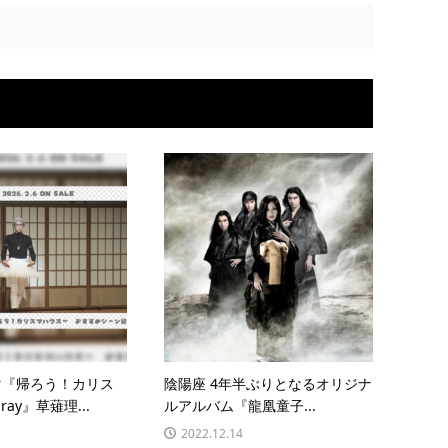
マ『帰ろう！カリス
陰陽座 4年半ぶりとなるオリジナ
ray』草薙理...
ルアルバム『龍凰童子...
2022.12.14