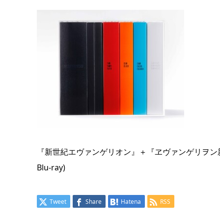
『新世紀エヴァンゲリオン』＋『ヱヴァンゲリヲン新劇場版』＋『
Blu-ray)
Tweet
Share
Hatena
RSS