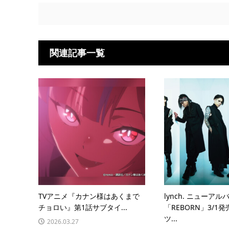
関連記事一覧
TVアニメ『カナン様はあくまで
lynch. ニューアル
チョロい』第1話サブタイ...
「REBORN」3/1発
ツ...
2026.03.27