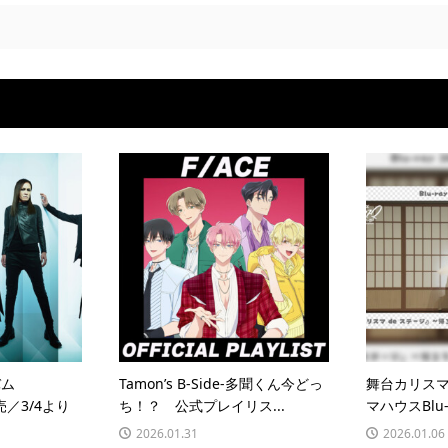
バム
Tamon’s B-Side-多聞くん今どっ
舞台カリス
売／3/4より
ち！？ 公式プレイリス...
マハウスBlu-
2026.01.31
2026.01.06