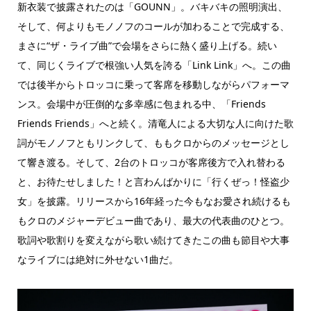
新衣装で披露されたのは「GOUNN」。バキバキの照明演出、
そして、何よりもモノノフのコールが加わることで完成する、
まさに“ザ・ライブ曲”で会場をさらに熱く盛り上げる。続い
て、同じくライブで根強い人気を誇る「Link Link」へ。この曲
では後半からトロッコに乗って客席を移動しながらパフォーマ
ンス。会場中が圧倒的な多幸感に包まれる中、「Friends
Friends Friends」へと続く。清竜人による大切な人に向けた歌
詞がモノノフともリンクして、ももクロからのメッセージとし
て響き渡る。そして、2台のトロッコが客席後方で入れ替わる
と、お待たせしました！と言わんばかりに「行くぜっ！怪盗少
女」を披露。リリースから16年経った今もなお愛され続けるも
もクロのメジャーデビュー曲であり、最大の代表曲のひとつ。
歌詞や歌割りを変えながら歌い続けてきたこの曲も節目や大事
なライブには絶対に外せない1曲だ。