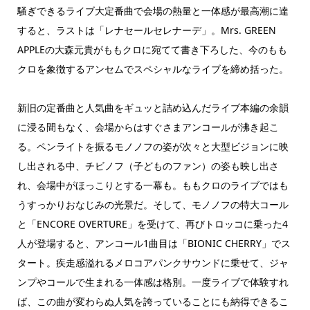
騒ぎできるライブ大定番曲で会場の熱量と一体感が最高潮に達
すると、ラストは「レナセールセレナーデ」。Mrs. GREEN
APPLEの大森元貴がももクロに宛てて書き下ろした、今のもも
クロを象徴するアンセムでスペシャルなライブを締め括った。
新旧の定番曲と人気曲をギュッと詰め込んだライブ本編の余韻
に浸る間もなく、会場からはすぐさまアンコールが沸き起こ
る。ペンライトを振るモノノフの姿が次々と大型ビジョンに映
し出される中、チビノフ（子どものファン）の姿も映し出さ
れ、会場中がほっこりとする一幕も。ももクロのライブではも
うすっかりおなじみの光景だ。そして、モノノフの特大コール
と「ENCORE OVERTURE」を受けて、再びトロッコに乗った4
人が登場すると、アンコール1曲目は「BIONIC CHERRY」でス
タート。疾走感溢れるメロコアパンクサウンドに乗せて、ジャ
ンプやコールで生まれる一体感は格別。一度ライブで体験すれ
ば、この曲が変わらぬ人気を誇っていることにも納得できるこ