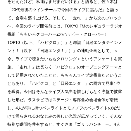
を迎えたけど）私達はまだまだいける」と語ると、佐々木は
「20代最後のツインテールで今回のライブに臨んだ」と語っ
て、会場を盛り上げる。そして、「走れ！」から次のブロック
へ。今回のライブ開催前には、TOKYO FMのレギュラーラジオ
番組「ももいろクローバーZのハッピー・クローバー！
TOP10（以下、「ハピクロ」）」と雑誌「日経エンタテインメ
ント！（以下、「日経エンタ！」）」の連動企画として、＜
今、ライブで聴きたいももクロソング＞というアンケートを実
施。「走れ！」は長らく「ハピクロ」のオープニングテーマと
して起用されていたことと、もちろんライブ定番曲だというこ
ともあり、「ハピクロ」と「日経エンタ！」の両方で見事1位
を獲得。今回はそんなライブ人気曲を惜しげもなく序盤で披露
した形だ。ラスサビではステージ・客席含め会場全体が暗転
し、4人が手に持つペンライトとモノノフのペンライトの光だ
けで照らされるおなじみの美しい光景が広がっていく。そんな
特別な瞬間を共有すると、すぐさま「ゴリラパンチ」へ。4人