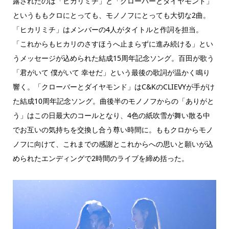
露されたのは「ヒカリミチ」と「クローバーとダイヤモンド」
というももクロにとっても、モノノフにとっても大切な2曲。
「ヒカリミチ」はメンバーの4人がタイトルと作詞を担当。
「これからもヒカリのさすほうへ止まらずに進み続ける」とい
うメッセージが込められた結成15周年記念ソング。百田が歌う
「君がいて 僕がいて 幸せだ」という最後の歌詞が温かく鳴り
響く。「クローバーとダイヤモンド」はC&KのCLIEVYが手がけ
た結成10周年記念ソング。曲後半のモノノフからの「ありがと
う」はこの日最大のコールとなり、4色の紙吹雪が舞い散る中
でお互いの気持ちを交換し合う尊い時間に。ももクロからモノ
ノフに向けて、これまでの感謝とこれからへの思いと願いが込
められたエンディングで2時間のライブを締め括った。