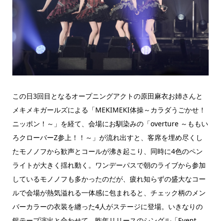
この日3回目となるオープニングアクトの原田麻衣お姉さんと
メキメキガールズによる「MEKIMEKI体操～カラダうごかせ！
ニッポン！～」を経て、会場にお馴染みの「overture ～ももい
ろクローバーZ参上！！～」が流れ出すと、客席を埋め尽くし
たモノノフから歓声とコールが沸き起こり、同時に4色のペン
ライトが大きく揺れ動く。ワンデーパスで朝のライブから参加
しているモノノフも多かったのだが、疲れ知らずの盛大なコー
ルで会場が熱気溢れる一体感に包まれると、チェック柄のメン
バーカラーの衣装を纏った4人がステージに登場。いきなりの
銀テープ演出と合わせて、昨年リリースのシングル「Event