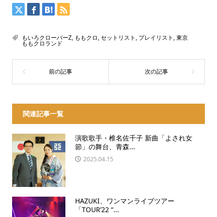
もいろクローバーZ
,
ももクロ
,
セットリスト
,
プレイリスト
,
東京
ももクロランド
関連記事一覧
演歌歌手・椎名佐千子 新曲「よされ女
節」の舞台、青森...
2025.04.15
HAZUKI、ワンマンライブツアー
「TOUR’22 “...