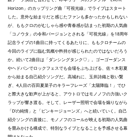
Horizon」のカップリング曲「可視光線」でライブはスタート
した。意外な始まりだと感じたファンも多かったかもしれない
が、ももクロのがむしゃら感や青春感が詰まった初期の人気曲
「コノウタ」の令和バージョンとされる「可視光線」を18周年
記念ライブの1曲目に持ってくるあたりに、ももクロチームの
今回のライブに臨む気概や矜持が感じられたのではないだろう
か。続いて2曲目は「ダンシングタンク♡」。ゴーゴーダンス
やヘドバンでロックフェスでも会場をぶち上げる、佐々木彩夏
から始まる自己紹介ソングだ。高城れに、玉井詩織と歌い繋
ぎ、4人目の百田夏菜子のキラーフレーズ「太陽降臨！」でひ
と際大きな歓声が上がると、アウトロではモノノフの力強いク
ラップが響き渡る。そして、レーザー照明で会場を煽りながら
「D’の純情」と「ピンキージョーンズ」へと続いていく。自己
紹介ソングの直後に、モノノフのコールが映える初期の人気曲
を畳みかける構成で、特別なライブとなることを予感させる幕
開けとなった。