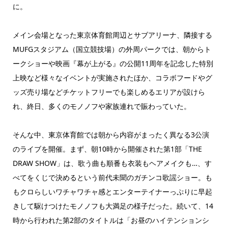
に。
メイン会場となった東京体育館周辺とサブアリーナ、隣接する
MUFGスタジアム（国立競技場）の外周パークでは、朝からト
ークショーや映画『幕が上がる』の公開11周年を記念した特別
上映など様々なイベントが実施されたほか、コラボフードやグ
ッズ売り場などチケットフリーでも楽しめるエリアが設けら
れ、終日、多くのモノノフや家族連れで賑わっていた。
そんな中、東京体育館では朝から内容がまったく異なる3公演
のライブを開催。まず、朝10時から開催された第1部「THE
DRAW SHOW」は、歌う曲も順番も衣装もヘアメイクも…、す
べてをくじで決めるという前代未聞のガチンコ歌謡ショー。も
もクロらしいワチャワチャ感とエンターテイナーっぷりに早起
きして駆けつけたモノノフも大満足の様子だった。続いて、14
時から行われた第2部のタイトルは「お昼のハイテンションシ