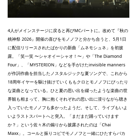
4人がメインステージに戻ると再びMCパートに。改めて『秋の
桃神祭 2026』開催の喜びをモノノフと分かち合うと、5月1日
に配信リリースされたばかりの新曲「ムネモシュネ」を初披
露。「笑一笑 〜シャオイーシャオ！〜」や「The Diamond
Four」、「MYSTERION」などを手がけたinvisible manners
が作詞作曲を担当したノスタルジックな夏ソングで、これから
18周年イヤーを駆け抜けていくももクロとモノノフにぴったり
な楽曲となっている。ひと夏の思い出を綴ったような楽曲の世
界観も相まって、胸に抱くそれぞれの思い出に浸りながら聴き
入っていたモノノフも多かったようだ。そして、ライブもいよ
いよラストスパートへと突入。「まだまだ踊っていけます
か？」という佐々木の煽りから披露されたのは「Chai
Maxx」。コールと振りコピでモノノフと一緒にひたすらバカ