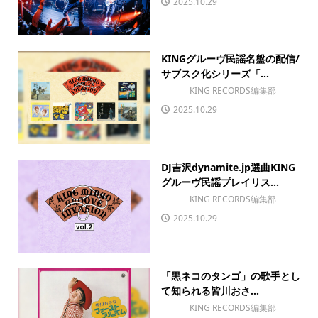
2025.10.29
KINGグルーヴ民謡名盤の配信/
サブスク化シリーズ「...
KING RECORDS編集部
2025.10.29
DJ吉沢dynamite.jp選曲KING
グルーヴ民謡プレイリス...
KING RECORDS編集部
2025.10.29
「黒ネコのタンゴ」の歌手とし
て知られる皆川おさ...
KING RECORDS編集部