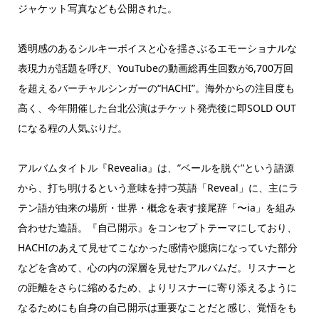
ジャケット写真なども公開された。
透明感のあるシルキーボイスと心を揺さぶるエモーショナルな
表現力が話題を呼び、YouTubeの動画総再生回数が6,700万回
を超えるバーチャルシンガーの“HACHI”。海外からの注目度も
高く、今年開催した台北公演はチケット発売後に即SOLD OUT
になる程の人気ぶりだ。
アルバムタイトル『Revealia』は、”ベールを脱ぐ”という語源
から、打ち明けるという意味を持つ英語「Reveal」に、主にラ
テン語が由来の場所・世界・概念を表す接尾辞「〜ia」を組み
合わせた造語。『自己開示』をコンセプトテーマにしており、
HACHIのあえて見せてこなかった感情や臆病になっていた部分
などを含めて、心の内の深層を見せたアルバムだ。リスナーと
の距離をさらに縮めるため、よりリスナーに寄り添えるように
なるためにも自身の自己開示は重要なことだと感じ、覚悟をも