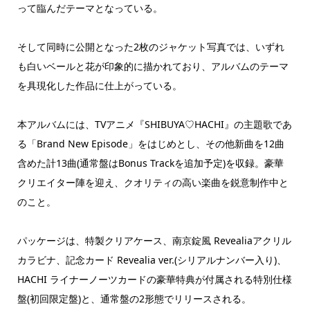
って臨んだテーマとなっている。
そして同時に公開となった2枚のジャケット写真では、いずれ
も白いベールと花が印象的に描かれており、アルバムのテーマ
を具現化した作品に仕上がっている。
本アルバムには、TVアニメ『SHIBUYA♡HACHI』の主題歌であ
る「Brand New Episode」をはじめとし、その他新曲を12曲
含めた計13曲(通常盤はBonus Trackを追加予定)を収録。豪華
クリエイター陣を迎え、クオリティの高い楽曲を鋭意制作中と
のこと。
パッケージは、特製クリアケース、南京錠風 Revealiaアクリル
カラビナ、記念カード Revealia ver.(シリアルナンバー入り)、
HACHI ライナーノーツカードの豪華特典が付属される特別仕様
盤(初回限定盤)と、通常盤の2形態でリリースされる。