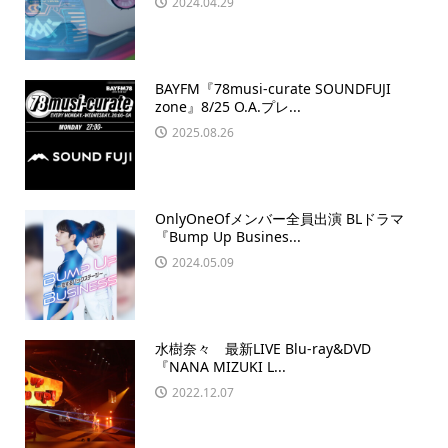
2024.04.29
BAYFM『78musi-curate SOUNDFUJI
zone』8/25 O.A.プレ...
2025.08.26
OnlyOneOfメンバー全員出演 BLドラマ
『Bump Up Busines...
2024.05.09
水樹奈々 最新LIVE Blu-ray&DVD
『NANA MIZUKI L...
2022.12.07