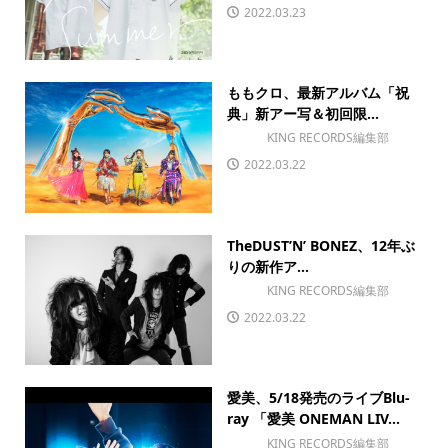
2022.03.23
ももクロ、最新アルバム「祝
典」新アー写＆初回限...
KING RECORDS編集部
2022.03.22
TheDUST’N’ BONEZ、12年ぶ
りの新作ア...
KING RECORDS編集部
2022.03.22
愛美、5/18発売のライブBlu-
ray 「愛美 ONEMAN LIV...
KING RECORDS編集部