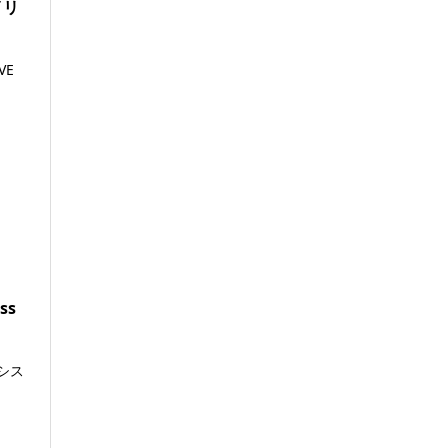
イリ
VE
ss
シス