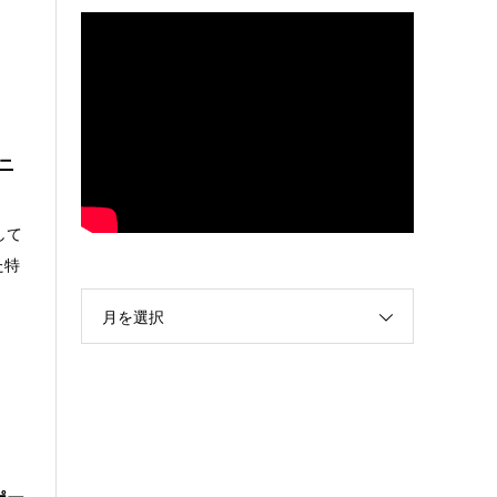
ニ
して
た特
月を選択