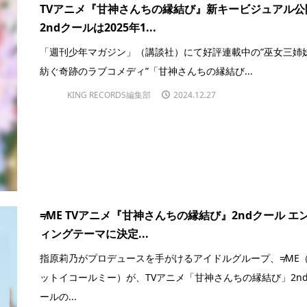
TVアニメ『甘神さんちの縁結び』新キービジュアル公
2ndクールは2025年1...
「週刊少年マガジン」（講談社）にて好評連載中の”巫女三姉
紡ぐ奇跡のラブコメディ”「甘神さんちの縁結び...
KING RECORDS編集部
2024.12.27
≠ME TVアニメ『甘神さんちの縁結び』2ndクール エ
ィングテーマに決定...
指原莉乃がプロデュースを手がけるアイドルグループ、≠ME
ットイコールミー）が、TVアニメ「甘神さんちの縁結び」2n
ールの...