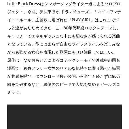
Little Black Dressはシンガーソングライター遼によるソロプロ
ジェクト。今回、テレ東ほか ドラマチューズ！「マイ・ワンナ
イト・ルール」主題歌に選ばれた『PLAY GIRL』はこれまでず
っと遼があたためてきた一曲。80年代邦楽ロックをテーマに、
キャッチーでエネルギッシュな中にも切なさが感じられる楽曲
となっている。型にはまらず自由なライフスタイルを楽しみな
がらも強がる女心を表現した歌詞にもぜひ注目してほしい。
原作は、なかおもとこによるコミックシーモアで連載中の同名
漫画で、独身アラサー女性のリアルな気持ちに寄り添った描写
が共感を呼び、ダウンロード数が公開から半年も経たずに80万
回を突破するなど、異例のスピードで人気を集めるガールズコ
ミック。