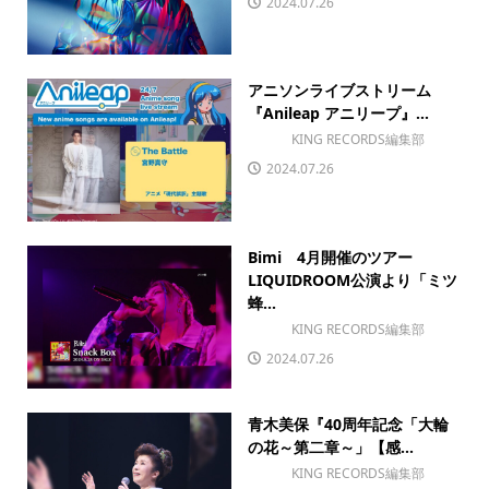
2024.07.26
アニソンライブストリーム
『Anileap アニリープ』...
KING RECORDS編集部
2024.07.26
Bimi 4月開催のツアー
LIQUIDROOM公演より「ミツ
蜂...
KING RECORDS編集部
2024.07.26
青木美保『40周年記念「大輪
の花～第二章～」【感...
KING RECORDS編集部