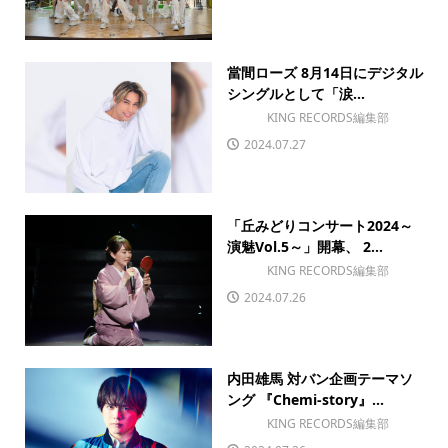
當間ローズ 8月14日にデジタル
シングルとして「涙...
KING RECORDS編集部
2024.07.27
「丘みどりコンサート2024～
演魅Vol.5～」開幕、 2...
KING RECORDS編集部
2024.07.26
内田雄馬 対バン企画テーマソ
ング 『Chemi-story』...
KING RECORDS編集部