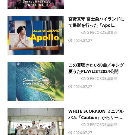
宮野真守 富士急ハイランドに
て撮影を行った「Apol...
KING RECORDS編集部
2024.07.27
この夏聴きたい50曲／キング
夏うたPLAYLIST2024公開
KING RECORDS編集部
2024.07.27
WHITE SCORPION ミニアル
バム『Caution』からリー...
KING RECORDS編集部
2024.07.27