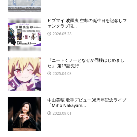
ヒプマイ 波羅夷 空却の誕生日を記念しフ
ァンクラブ限...
2026.05.28
『ニートくノ一となぜか同棲はじめまし
た』 第13話先行...
2025.04.03
中山美穂 歌手デビュー38周年記念ライブ
「Miho Nakayam...
2023.09.01