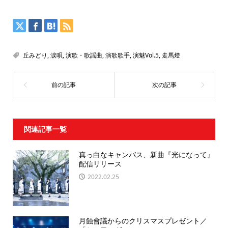
丘みどり
,
涙唄
,
演歌・歌謡曲
,
演歌歌手
,
演魅Vol.5
,
走馬燈
関連記事一覧
真っ白なキャンバス、新曲『光になって』
配信リリース
2022.02.25
月蝕會議からのクリスマスプレゼント／