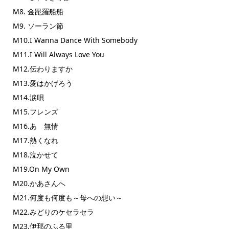
M8. 金毘羅船船
M9. ソーラン節
M10.I Wanna Dance With Somebody
M11.I Will Always Love You
M12.伝わりますか
M13.愛はかげろう
M14.涙唄
M15.フレンズ
M16.あゝ無情
M17.熱くなれ
M18.泣かせて
M19.On My Own
M20.かあさんへ
M21.何度も何度も～母への想い～
M22.みどりのケセラセラ
M23.伊那のふる里