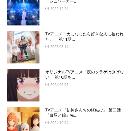
「シュワーガー...
2022.12.24
TVアニメ「犬になったら好きな人に拾われ
た。」 第11話...
2023.03.14
オリジナルTVアニメ「夜のクラゲは泳げな
い」 第10話あ...
2024.06.05
TVアニメ『甘神さんちの縁結び』 第二話
『白昼と鶴』先...
2024.10.04