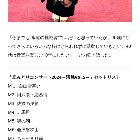
「今までも“永遠の挑戦者”でいたいと思っていたが、40歳にな
ってさらにいろいろな枠にとらわれずに活動していきたい。40
代は音楽を楽しむ10年にしたい。」と力強く語った。
「丘みどりコンサート2024～演魅Vol.5～」セットリスト
M１. 白山雪舞い
M2. 阿武隈・恋慕情
M3. 佐渡の夕笛
M4. 走馬燈
M5. 鳰の湖
M6. 会津磐梯山
M7. ちゃっきり節