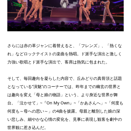
さらには赤の革ジャンに着替えると、「フレンズ」、「熱くな
れ」などロックテイストの楽曲を熱唱。ド派手な演出と激しく
力強い歌唱とド派手な演出で、客席は熱気に包まれた。
そして、毎回趣向を凝らした内容で、丘みどりの真骨頂と話題
となっている“演魅”のコーナーでは、昨年までの幽玄の世界と
は趣向を変え「母と娘の物語」という、より身近な世界が舞
台。「泣かせて」~『On My Own』~「かあさんへ」~「何度も
何度も～母への思い～」の4曲を披露。母親と離別した娘の深
い悲しみ、細やかな心情の変化を、見事に表現し観客を劇中の
世界観に惹き込んだ。