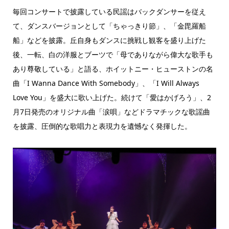
毎回コンサートで披露している民謡はバックダンサーを従え
て、ダンスバージョンとして「ちゃっきり節」、「金毘羅船
船」などを披露。丘自身もダンスに挑戦し観客を盛り上げた
後、一転、白の洋服とブーツで「母でありながら偉大な歌手も
あり尊敬している」と語る、ホイットニー・ヒューストンの名
曲「I Wanna Dance With Somebody」、「I Will Always
Love You」を盛大に歌い上げた。続けて「愛はかげろう」、2
月7日発売のオリジナル曲「涙唄」などドラマチックな歌謡曲
を披露、圧倒的な歌唱力と表現力を遺憾なく発揮した。