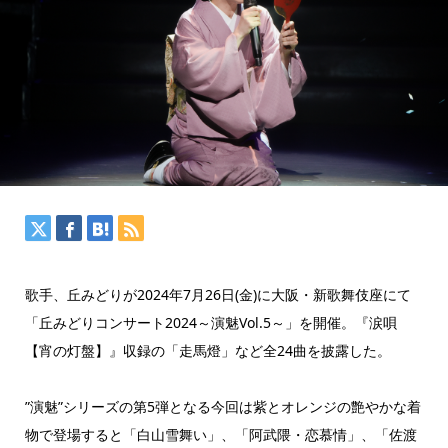
歌手、丘みどりが2024年7月26日(金)に大阪・新歌舞伎座にて
「丘みどりコンサート2024～演魅Vol.5～」を開催。『涙唄
【宵の灯盤】』収録の「走馬燈」など全24曲を披露した。
”演魅”シリーズの第5弾となる今回は紫とオレンジの艶やかな着
物で登場すると「白山雪舞い」、「阿武隈・恋慕情」、「佐渡