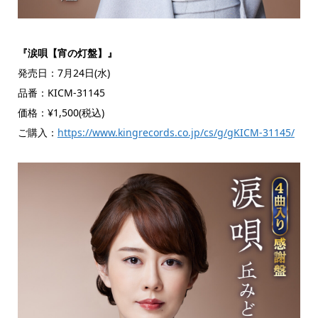
『涙唄【宵の灯盤】』
発売日：7月24日(水)
品番：KICM-31145
価格：¥1,500(税込)
ご購入：
https://www.kingrecords.co.jp/cs/g/gKICM-31145/