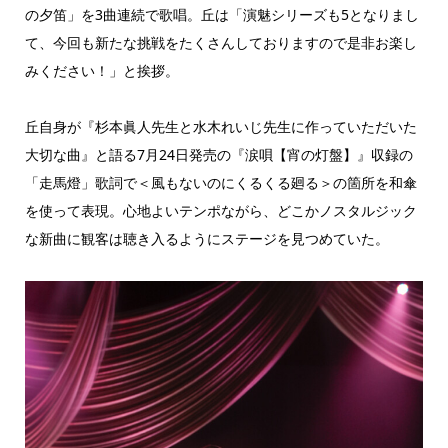
の夕笛」を3曲連続で歌唱。丘は「演魅シリーズも5となりまし
て、今回も新たな挑戦をたくさんしておりますので是非お楽し
みください！」と挨拶。
丘自身が『杉本眞人先生と水木れいじ先生に作っていただいた
大切な曲』と語る7月24日発売の『涙唄【宵の灯盤】』収録の
「走馬燈」歌詞で＜風もないのにくるくる廻る＞の箇所を和傘
を使って表現。心地よいテンポながら、どこかノスタルジック
な新曲に観客は聴き入るようにステージを見つめていた。