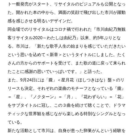
ト一般発売がスタート、リサイタルのビジュアルも公開となっ
た。開かれた本の中から、満面の笑顔で飛び出した市川が躍動
感を感じさせる明るいデザインだ。
同会場でのリサイタルはコロナ禍で行われた『市川由紀乃無観
客リサイタル2020～わたしは由紀乃』以来、約5年ぶりとな
る。市川は、「新たな歌手人生の始まりを感じていただきたい
という思いを込めて＜新章＞というタイトルにしました。たく
さんの方からのサポートを受けて、また歌の道に戻って来られ
たことに感謝の思いでいっぱいです。」と語った。
また、9月24日には「朧」＜星月花（ほしつきはな）盤＞のリ
リースも決定。それぞれの楽曲のモチーフとなっている『朧』
＝「星」、『ノクターン』＝「月」、『花わずらい』＝「花」
をサブタイトルに冠し、この３曲を続けて聴くことで、ドラマ
ティックな世界観を感じながら楽しめる特別なシングルとなっ
ている。
新たな活動として市川は、自身が患った卵巣がんという経験を