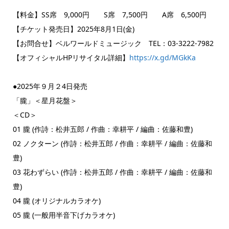
【料金】SS席 9,000円 S席 7,500円 A席 6,500円
【チケット発売日】2025年8月1日(金)
【お問合せ】ベルワールドミュージック TEL：03-3222-7982
【オフィシャルHPリサイタル詳細】
https://x.gd/MGkKa
●2025年９月２4日発売
「朧」＜星月花盤＞
＜CD＞
01 朧 (作詩：松井五郎 / 作曲：幸耕平 / 編曲：佐藤和豊)
02 ノクターン (作詩：松井五郎 / 作曲：幸耕平 / 編曲：佐藤和
豊)
03 花わずらい (作詩：松井五郎 / 作曲：幸耕平 / 編曲：佐藤和
豊)
04 朧 (オリジナルカラオケ)
05 朧 (一般用半音下げカラオケ)