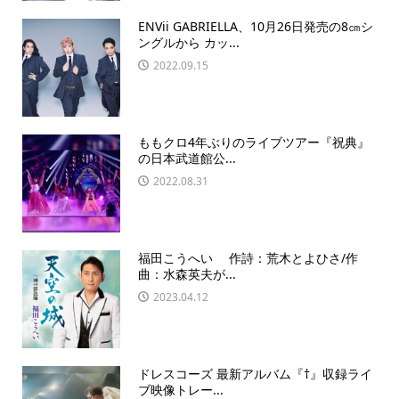
ENVii GABRIELLA、10月26日発売の8㎝シ
ングルから カッ...
2022.09.15
ももクロ4年ぶりのライブツアー『祝典』
の日本武道館公...
2022.08.31
福田こうへい 作詩：荒木とよひさ/作
曲：水森英夫が...
2023.04.12
ドレスコーズ 最新アルバム『†』収録ライ
ブ映像トレー...