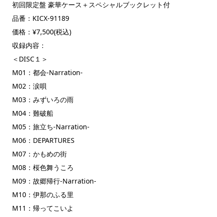
初回限定盤 豪華ケース＋スペシャルブックレット付
品番：KICX-91189
価格：¥7,500(税込)
収録内容：
＜DISC１＞
M01：都会-Narration-
M02：涙唄
M03：みずいろの雨
M04：難破船
M05：旅立ち-Narration-
M06：DEPARTURES
M07：かもめの街
M08：桜色舞うころ
M09：故郷帰行-Narration-
M10：伊那のふる里
M11：帰ってこいよ