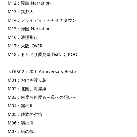
M12：渡航-Narration-
M13：異邦人
M14：フライディ・チャイナタウン
M15：帰国-Narration-
M16：浪漫飛行
M17：大阪LOVER
M18：トリドリ夢見鳥 feat. DJ KOO
＜DISC2：20th Anniversary Best＞
M01：おけさ渡り鳥
M02：北国、海岸線
M03：何度も何度も～母への想い～
M04：霧の川
M05：佐渡の夕笛
M06：鳰の湖
M07：紙の鶴