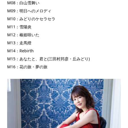
M08：白山雪舞い
M09：明日へのメロディ
M10：みどりのケセラセラ
M11：雪陽炎
M12：椿姫咲いた
M13：走馬燈
M14：Rebirth
M15：あなたと、君と(三田村邦彦・丘みどり)
M16：花の旅・夢の旅