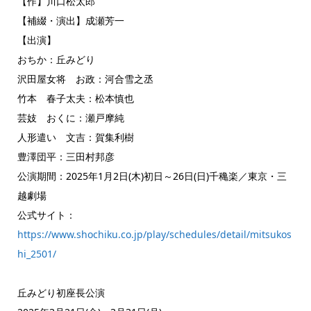
【作】川口松太郎
【補綴・演出】成瀬芳一
【出演】
おちか：丘みどり
沢田屋女将 お政：河合雪之丞
竹本 春子太夫：松本慎也
芸妓 おくに：瀬戸摩純
人形遣い 文吉：賀集利樹
豊澤団平：三田村邦彦
公演期間：2025年1月2日(木)初日～26日(日)千穐楽／東京・三
越劇場
公式サイト：
https://www.shochiku.co.jp/play/schedules/detail/mitsukos
hi_2501/
丘みどり初座長公演