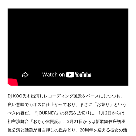
DJ KOO氏も出演しレコーディング風景をベースにしつつも、
良い意味でカオスに仕上がっており、まさに「お祭り」という
べき内容だ。『JOURNEY』の発売を皮切りに、1月2日からは
初主演舞台『おちか奮闘記』、3月21日からは新歌舞伎座初座
長公演と話題が目白押しの丘みどり。20周年を迎える彼女の活