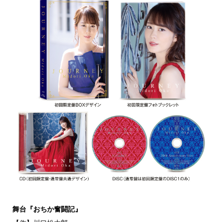
舞台『おちか奮闘記』