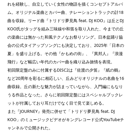
れを経験し、自立していく女性の物語を描くコンセプトアルバ
ム。オリジナル楽曲とカバー曲、ナレーショントラックの計18
曲を収録。リード曲『トリドリ夢見鳥 feat. DJ KOO』は丘とDJ
KOO氏がタッグを組み三味線や和笛を取り入れた、今までの丘
の楽曲には無かった和風テクノなお祭りソング。日本盆踊り協
会の公式タイアップソングにも決定しており、2025年「日本の
夏」を盛り上げる。その他『かもめの街』、『異邦人』『浪漫
飛行』など幅広い年代のカバー曲を織り込み旅情を表現。
初回限定盤のみに付属するDISC2は『佐渡の夕笛』『紙の鶴』
など20周年を彩るに相応しい、丘みどりオリジナルの名曲を16
曲収録。丘の新たな魅力が詰まっていながら、入門編にもなり
うる作品となった。さらに初回限定盤にはスペシャルブックレ
ットが付属しており耳だけでなく目で見て楽しめる。
また『JOURNEY』発売に併せて「トリドリ夢見鳥 feat. DJ
KOO」のミュージックビデオがキングレコード公式YouTubeチ
ャンネルで公開された。