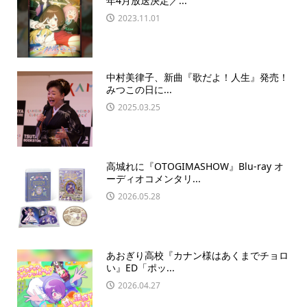
年4月放送決定／...
2023.11.01
中村美律子、新曲『歌だよ！人生』発売！
みつこの日に...
2025.03.25
高城れに『OTOGIMASHOW』Blu-ray オ
ーディオコメンタリ...
2026.05.28
あおぎり高校『カナン様はあくまでチョロ
い』ED「ポッ...
2026.04.27