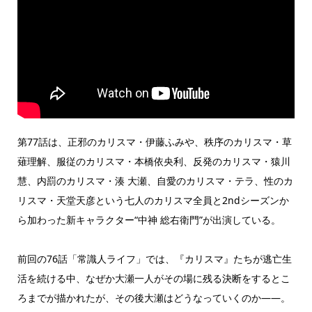
第77話は、正邪のカリスマ・伊藤ふみや、秩序のカリスマ・草
薙理解、服従のカリスマ・本橋依央利、反発のカリスマ・猿川
慧、内罰のカリスマ・湊 大瀬、自愛のカリスマ・テラ、性のカ
リスマ・天堂天彦という七人のカリスマ全員と2ndシーズンか
ら加わった新キャラクター“中神 総右衛門”が出演している。
前回の76話「常識人ライフ」では、『カリスマ』たちが逃亡生
活を続ける中、なぜか大瀬一人がその場に残る決断をするとこ
ろまでが描かれたが、その後大瀬はどうなっていくのか――。