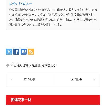
しや』レビュー
演歌界に颯爽と現れた期待の新人・小山雄大。柔和な笑顔で魅力を振
りまく彼のデビューシングル『道南恋しや』が4月10日に発売され
た。 4歳から本格的に民謡を習いはじめた小山は、小学生の頃から全
国の民謡大会で数々の賞を受賞し、中学...
小山雄大
,
演歌・歌謡曲
,
道南恋しや
関連記事一覧