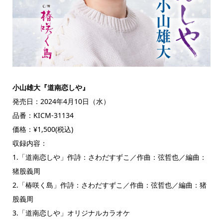
小山雄大『道南恋しや』
発売日：2024年4月10日（水）
品番：KICM-31134
価格：¥1,500(税込)
収録内容：
1.「道南恋しや」作詩：さわだすずこ／作曲：弦哲也／編曲：
猪股義周
2.「椿咲く島」作詩：さわだすずこ／作曲：弦哲也／編曲：猪
股義周
3.「道南恋しや」オリジナルカラオケ