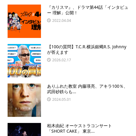
『カリスマ』、ドラマ第44話「インタビュ
ー 理解」公開！
2022.04.04
【100の質問】T.C.R.横浜銀蝿R.S. Johnny
が答えます
2026.02.17
ありふれた教室 内藤瑛亮、アキラ100％、
武田砂鉄らも...
2024.05.01
柏木由紀 オーケストラコンサート
「SHORT CAKE」 東京...