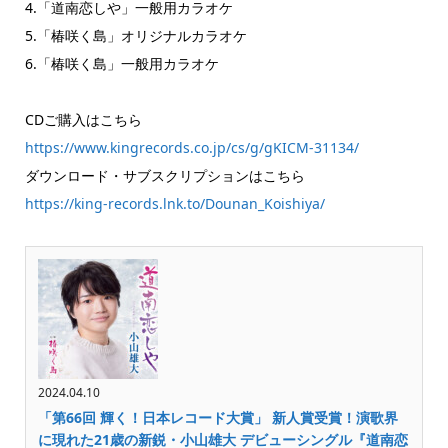
4.「道南恋しや」一般用カラオケ
5.「椿咲く島」オリジナルカラオケ
6.「椿咲く島」一般用カラオケ
CDご購入はこちら
https://www.kingrecords.co.jp/cs/g/gKICM-31134/
ダウンロード・サブスクリプションはこちら
https://king-records.lnk.to/Dounan_Koishiya/
2024.04.10
「第66回 輝く！日本レコード大賞」 新人賞受賞！演歌界
に現れた21歳の新鋭・小山雄大 デビューシングル『道南恋