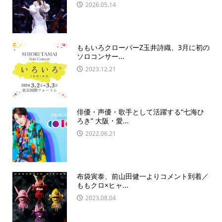
2026.05.14
ももいろクローバーZ玉井詩織、3月に初の
ソロコンサー...
2023.12.21
俳優・声優・歌手として活躍する“七海ひ
ろき” 大阪・愛...
2022.06.21
布袋寅泰、前山田健一よりコメント到着／
ももクロ×ヒャ...
2023.08.04