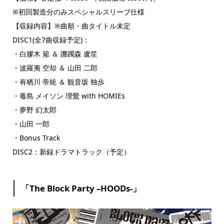
※初回製造分のみスペシャルスリーブ仕様
【収録内容】※曲順・曲タイトル未定
DISC1(全7曲収録予定)：
・白膠木 簓 ＆ 躑躅森 盧笙
・波羅夷 空却 ＆ 山田 二郎
・有栖川 帝統 ＆ 観音坂 独歩
・毒島 メイソン 理鶯 with HOMIEs
・夢野 幻太郎
・山田 一郎
・Bonus Track
DISC2：新録ドラマトラック（予定）
「The Block Party –HOODs-」