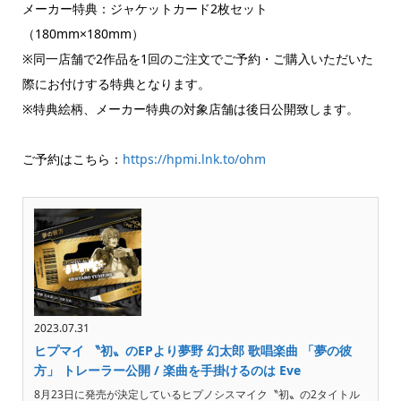
メーカー特典：ジャケットカード2枚セット
（180mm×180mm）
※同一店舗で2作品を1回のご注文でご予約・ご購入いただいた
際にお付けする特典となります。
※特典絵柄、メーカー特典の対象店舗は後日公開致します。
ご予約はこちら：
https://hpmi.lnk.to/ohm
2023.07.31
ヒプマイ 〝初〟のEPより夢野 幻太郎 歌唱楽曲 「夢の彼
方」 トレーラー公開 / 楽曲を手掛けるのは Eve
8月23日に発売が決定しているヒプノシスマイク〝初〟の2タイトル