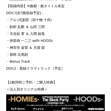
【収録内容】※曲順・曲タイトル未定
DISC1(全7曲収録予定)：
・アルゴξ楽団（四十物 十四）
・飴村 乱数 ＆ 山田 三郎
・天谷奴 零 ＆ 入間 銃兎
・伊弉冉 一二三 with HOODs
・神宮寺 寂雷 ＆ 天国 獄
・碧棺 左馬刻
・Bonus Track
DISC2：新録ドラマトラック（予定）
【2枚同時ご予約・ご購入特典】
＜法人別オリジナル特典＞