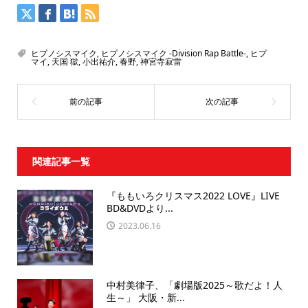
ヒプノシスマイク
,
ヒプノシスマイク -Division Rap Battle-
,
ヒプ
マイ
,
天国 獄
,
小出祐介
,
春野
,
神宮寺寂雷
関連記事一覧
『ももいろクリスマス2022 LOVE』LIVE
BD&DVDより...
2023.06.16
中村美律子、「劇場版2025～歌だよ！人
生～」 大阪・新...