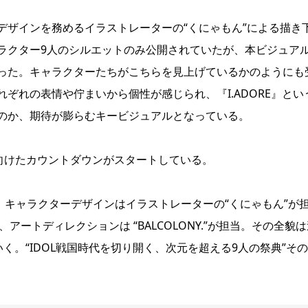
デザインを務めるイラストレーターの“くにゃもん”による描き
ラクター9人のシルエットのみ公開されていたが、本ビジュア
った。キャラクターたちがこちらを見上げているかのようにも
ぞれの表情や佇まいから個性が感じられ、『I.ADORE』とい
のか、期待が膨らむキービジュアルとなっている。
向けたカウントダウンがスタートしている。
け、キャラクターデザインはイラストレーターの“くにゃもん”が
を行い、アートディレクションは “BALCOLONY.”が担当。その全貌
いく。“IDOL戦国時代を切り開く、次元を超える9人の祭典”そ