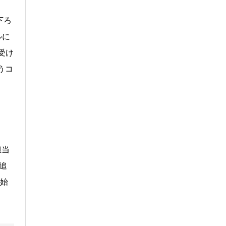
下ろ
ルに
受け
うコ
担当
は追
の始