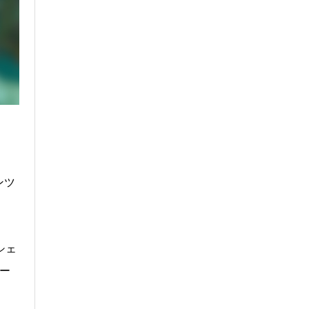
ンツ
シェ
ター