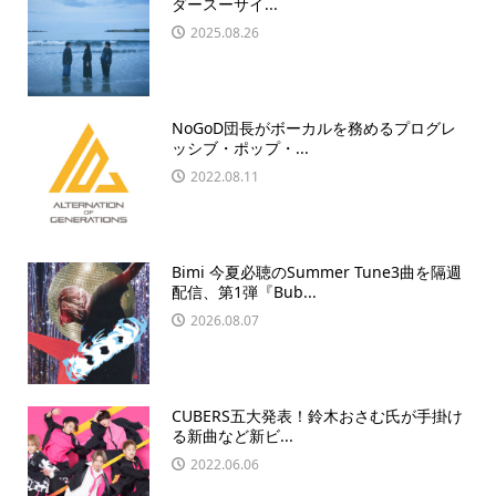
ダースーサイ...
2025.08.26
NoGoD団長がボーカルを務めるプログレ
ッシブ・ポップ・...
2022.08.11
Bimi 今夏必聴のSummer Tune3曲を隔週
配信、第1弾『Bub...
2026.08.07
CUBERS五大発表！鈴木おさむ氏が手掛け
る新曲など新ビ...
2022.06.06