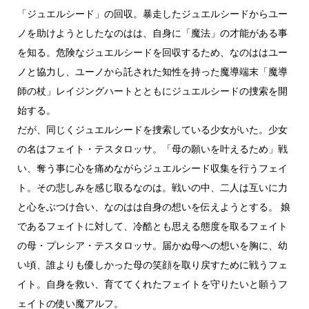
「ジュエルシード」の回収。暴走したジュエルシードからユー
ノを助けようとしたなのはは、自身に「魔法」の才能がある事
を知る。危険なジュエルシードを回収するため、なのははユー
ノと協力し、ユーノから託された知性を持った魔導端末「魔導
師の杖」レイジングハートとともにジュエルシードの捜索を開
始する。
だが、同じくジュエルシードを捜索している少女がいた。少女
の名はフェイト・テスタロッサ。「母の願いを叶えるため」戦
い、奪う事に心を痛めながらジュエルシード収集を行うフェイ
ト。その悲しみを感じ取るなのは。戦いの中、二人は互いに力
と心をぶつけ合い、なのはは自身の想いを伝えようとする。 娘
であるフェイトに対して、冷酷とも思える態度を取るフェイト
の母・プレシア・テスタロッサ。届かぬ母への想いを胸に、幼
い頃、誰よりも優しかった母の笑顔を取り戻すために戦うフェ
イト。自身を救い、育ててくれたフェイトを守りたいと願うフ
ェイトの使い魔アルフ。