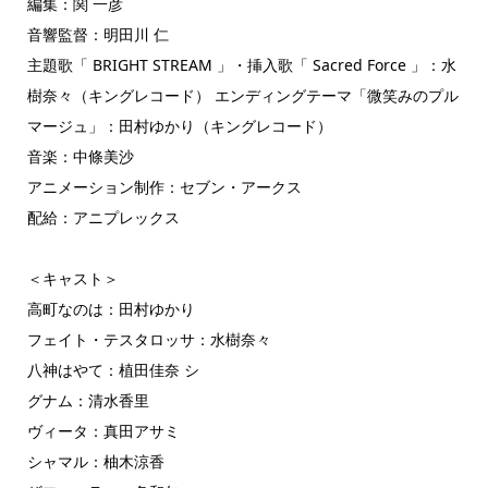
編集：関 一彦
音響監督：明田川 仁
主題歌「 BRIGHT STREAM 」・挿入歌「 Sacred Force 」：水
樹奈々（キングレコード） エンディングテーマ「微笑みのプル
マージュ」：田村ゆかり（キングレコード）
音楽：中條美沙
アニメーション制作：セブン・アークス
配給：アニプレックス
＜キャスト＞
高町なのは：田村ゆかり
フェイト・テスタロッサ：水樹奈々
八神はやて：植田佳奈 シ
グナム：清水香里
ヴィータ：真田アサミ
シャマル：柚木涼香