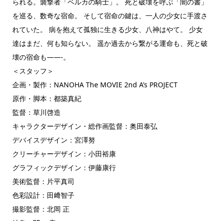
られる。襲撃者「ベルカの騎士」。 死と破壊を呼ぶ「闇の書」
を巡る、数奇な宿命。 そして宿命の鍵は、一人の少女に手渡さ
れていた。 病を抱えて孤独に生きる少女、八神はやて。 少女
達はまだ、何も知らない。 遥か過去から繋がる運命も、死と破
壊の宿命も——-。
＜スタッフ＞
企画・製作：NANOHA The MOVIE 2nd A’s PROJECT
原作・脚本：都築真紀
監督：草川啓造
キャラクターデザイン・総作画監督：奥田泰弘
デバイスデザイン：宮澤努
クリーチャーデザイン：小田裕康
グラフィックデザイン：伊藤康行
美術監督：片平真司
色彩設計：田﨑智子
撮影監督：北岡 正