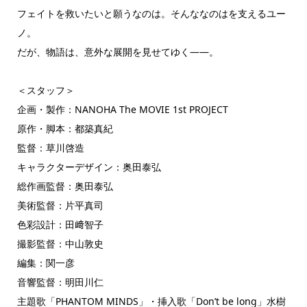
フェイトを救いたいと願うなのは。そんななのはを支えるユー
ノ。
だが、物語は、意外な展開を見せてゆく――。
＜スタッフ＞
企画・製作：NANOHA The MOVIE 1st PROJECT
原作・脚本：都築真紀
監督：草川啓造
キャラクターデザイン：奥田泰弘
総作画監督：奥田泰弘
美術監督：片平真司
色彩設計：田﨑智子
撮影監督：中山敦史
編集：関一彦
音響監督：明田川仁
主題歌「PHANTOM MINDS」・挿入歌「Don’t be long」水樹