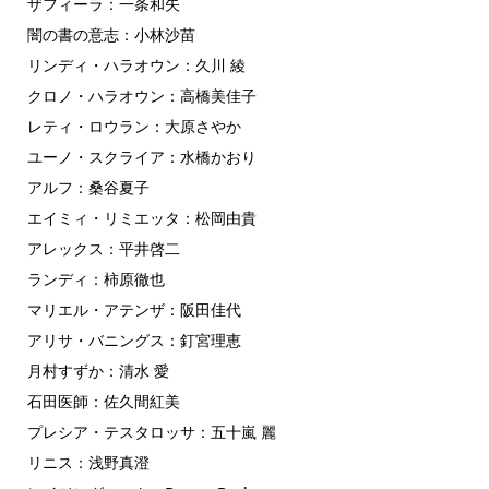
ザフィーラ：一条和矢
闇の書の意志：小林沙苗
リンディ・ハラオウン：久川 綾
クロノ・ハラオウン：高橋美佳子
レティ・ロウラン：大原さやか
ユーノ・スクライア：水橋かおり
アルフ：桑谷夏子
エイミィ・リミエッタ：松岡由貴
アレックス：平井啓二
ランディ：柿原徹也
マリエル・アテンザ：阪田佳代
アリサ・バニングス：釘宮理恵
月村すずか：清水 愛
石田医師：佐久間紅美
プレシア・テスタロッサ：五十嵐 麗
リニス：浅野真澄