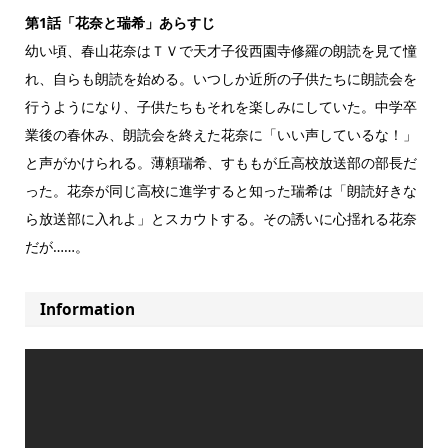
第1話「花奈と瑞希」あらすじ
幼い頃、春山花奈はＴＶで天才子役西園寺修羅の朗読を見て憧
れ、自らも朗読を始める。いつしか近所の子供たちに朗読会を
行うようになり、子供たちもそれを楽しみにしていた。中学卒
業後の春休み、朗読会を終えた花奈に「いい声しているな！」
と声がかけられる。薄頼瑞希、すももが丘高校放送部の部長だ
った。花奈が同じ高校に進学すると知った瑞希は「朗読好きな
ら放送部に入れよ」とスカウトする。その誘いに心揺れる花奈
だが……。
Information