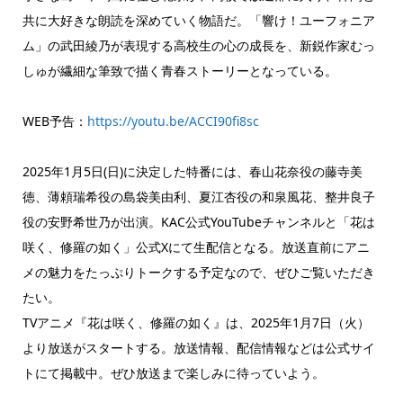
共に大好きな朗読を深めていく物語だ。「響け！ユーフォニア
ム」の武田綾乃が表現する高校生の心の成長を、新鋭作家むっ
しゅが繊細な筆致で描く青春ストーリーとなっている。
WEB予告：
https://youtu.be/ACCI90fi8sc
2025年1月5日(日)に決定した特番には、春山花奈役の藤寺美
徳、薄頼瑞希役の島袋美由利、夏江杏役の和泉風花、整井良子
役の安野希世乃が出演。KAC公式YouTubeチャンネルと「花は
咲く、修羅の如く」公式Xにて生配信となる。放送直前にアニ
メの魅力をたっぷりトークする予定なので、ぜひご覧いただき
たい。
TVアニメ『花は咲く、修羅の如く』は、2025年1月7日（火）
より放送がスタートする。放送情報、配信情報などは公式サイ
トにて掲載中。ぜひ放送まで楽しみに待っていよう。