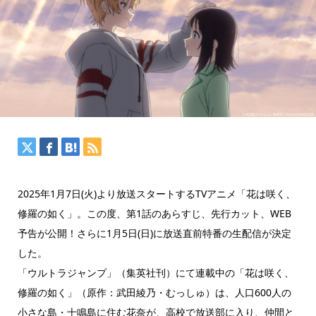
2025年1月7日(火)より放送スタートするTVアニメ「花は咲く、
修羅の如く」。この度、第1話のあらすじ、先行カット、WEB
予告が公開！さらに1月5日(日)に放送直前特番の生配信が決定
した。
「ウルトラジャンプ」（集英社刊）にて連載中の「花は咲く、
修羅の如く」（原作：武田綾乃・むっしゅ）は、人口600人の
小さな島・十鳴島に住む花奈が、高校で放送部に入り、仲間と