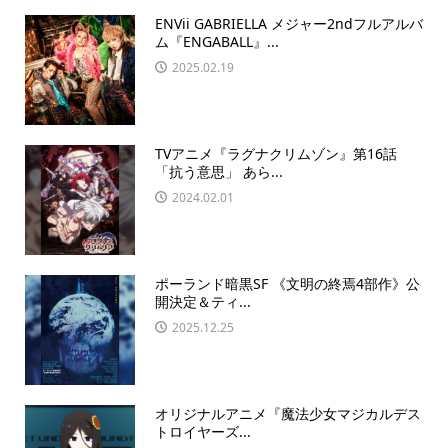
ENVii GABRIELLA メジャー2ndフルアルバ
ム『ENGABALL』...
2025.02.19
TVアニメ『ラグナクリムゾン』第16話
「抗う意思」 あら...
2024.02.01
ポーランド暗黒SF 《文明の終焉4部作》公
開決定＆ティ...
2025.12.25
オリジナルアニメ『魔法少⼥マジカルデス
トロイヤーズ...