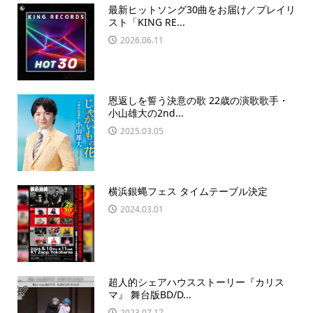
最新ヒットソング30曲をお届け／プレイリ
スト「KING RE...
2026.06.11
恩返しを誓う決意の歌 22歳の演歌歌手・
小山雄大の2nd...
2025.03.05
横浜銀蝿フェス タイムテーブル決定
2024.03.01
超人的シェアハウスストーリー『カリス
マ』 舞台版BD/D...
2023.07.17