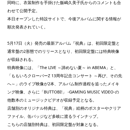
同時に、衣装制作を手掛けた飯嶋久美子氏からのコメントも合
わせて公開予定。
本日オープンした特設サイトで、今後アルバムに関する情報が
順次発表されていく。
5月17日（火）発売の最新アルバム『祝典』は、初回限定盤と
通常盤の2形態でのリリースとなり、初回限定盤には特典映像
が収録される。
特典映像には、「The LIVE ～諦めない夏～ in ABEMA」と、
「ももいろクローバーZ 13周年記念コンサート ～再び、その先
へ～」のライブ映像が2本、アルバム制作過程を追ったメイキ
ング映像、さらに「BUTTOBI!」 -GAMING MUSIC VIDEO-の
他数本のミュージックビデオが収録予定となる。
店舗別のオリジナル特典は、「祝典」絵柄のポスターやクリア
ファイル、缶バッジなど多岐に渡るラインナップ。
こちらの店舗別特典は、初回限定盤が対象となる。