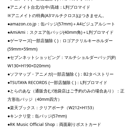
●アニメイト台北/台中/高雄：L判ブロマイド
※アニメイトの特典(A3マルチクロス)はつきません。
●amazon.co.jp：缶バッジ(57mm)＋A4ビジュアルシート
●AmiAmi：スクエア缶バッジ(40mm角)＋L判ブロマイド
●ゲーマーズ(一部店舗除く)：ロゴアクリルキーホルダー
(59mm×59mm)
●セブンネットショッピング：マルチショルダーバッグ(約
W130×H190×D20mm)
●ソフマップ・アニメガ(一部店舗除く)：B2タペストリー
●TSUTAYA RECORDS (一部店舗除く)：L判ブロマイド
●とらのあな（通販含む/池袋店はご予約のみの場合あり）：正
方形缶バッジ（40mm四方）
●楽天ブックス：クリアポーチ（W212×H153）
●キンクリ堂：缶バッジ(57mm)
●RK Music Official Shop：両面刷りポストカード