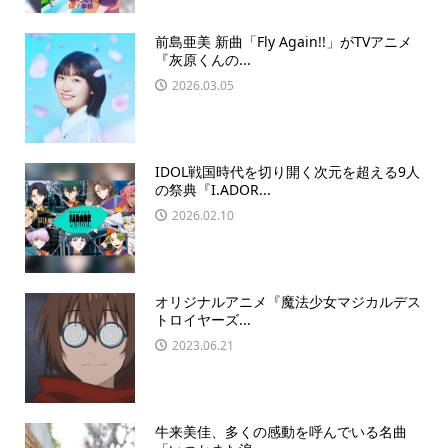
前島亜美 新曲「Fly Again!!」がTVアニメ
『灰原くんの...
2026.03.05
IDOL戦国時代を切り開く次元を超える9人
の祭典『I.ADOR...
2026.02.10
オリジナルアニメ『魔法少⼥マジカルデス
トロイヤーズ...
2023.06.21
牛来美佳、多くの感動を呼んでいる名曲