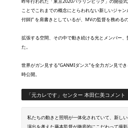
昨年行われた「東京2020パラリンピック」の開会
ことでこれまでの概念にとらわれない新しいジャンルのパフォ
付師)” を肩書きとしているが、MVの監督を務め
拡張する空間、その中で動き続ける光とメンバー、監
た。
世界がガン見する“GANMIダンス”を全力ガン見できる「元
時公開。
「元カレです」センター 本田仁美コメント
私たちの動きと照明が一体化されていて、新しい
演出を考えた藤本監督が徹底的にこだわって撮影