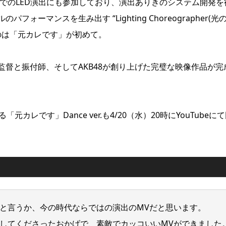
式でのLED演出にも参加しており、演出ありきのシステム開発を
ーマンスを生み出す “Lighting Choreographer(光
るのは「元カレです」が初めて。
督と振付師、そしてAKB48が創り上げた完璧な映像作品が完
カレです」Dance ver.も4/20（水）20時にYouTubeに
と言うか、今の時代ならではの演出のMVだと思います。
してくださったおかげで、素敵でカッコいいMVができました