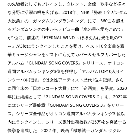
の先駆者としてもブレイクし、タレント、女優、歌手など様々
な分野に活躍の幅を広げる。2018年、NHK『発表！全ガンダム
大投票』の「ガンダムソングランキング」にて、360曲を超え
るガンダムソングの中からデビュー曲『水の星へ愛をこめて』
が1位に、前述の『ETERNAL WIND ～ほほえみは光る風の中
～』が3位にランクインしたことを受け、ベスト10全楽曲を豪
華ミュージシャンをゲストに迎えてカバー＆セルフカバーした
アルバム『GUNDAM SONG COVERS』をリリース。オリコン
週間アルバムランキング3位を獲得し「アルバムTOP10入りイ
ンターバル記録」では女性アーティスト歴代1位を記録。さら
に同年末の「日本レコード大賞」にて「企画賞」を受賞。2020
年には続編として『GUNDAM SONG COVERS ２』を、2022年
にはシリーズ最終章『GUNDAM SONG COVERS 3』をリリー
ス。シリーズ全作品がオリコン週間アルバムランキング3 位以
内にランクインし、シリーズ累計出荷枚数が25万枚を突破する
快挙を達成した。2022 年、映画「機動戦士ガンダム ククル