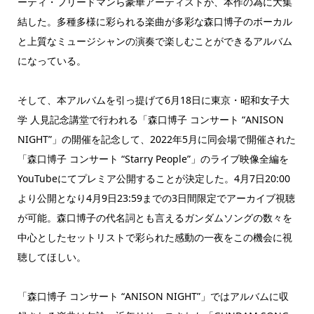
ーティ・フリードマンら豪華アーティストが、本作の為に大集
結した。多種多様に彩られる楽曲が多彩な森口博子のボーカル
と上質なミュージシャンの演奏で楽しむことができるアルバム
になっている。
そして、本アルバムを引っ提げて6月18日に東京・昭和女子大
学 人見記念講堂で行われる「森口博子 コンサート “ANISON
NIGHT”」の開催を記念して、2022年5月に同会場で開催された
「森口博子 コンサート “Starry People”」のライブ映像全編を
YouTubeにてプレミア公開することが決定した。4月7日20:00
より公開となり4月9日23:59までの3日間限定でアーカイブ視聴
が可能。森口博子の代名詞とも言えるガンダムソングの数々を
中心としたセットリストで彩られた感動の一夜をこの機会に視
聴してほしい。
「森口博子 コンサート “ANISON NIGHT”」ではアルバムに収