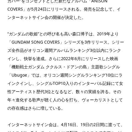
カバー”をコンセプトとした新たなアルバム「ANISON
COVERS」が5月24日にリリースされる。発売を記念して、イ
ンターネットサイン会の開催が決定した。
“ガンダムの歌姫”との呼び名も高い森口博子は、2019年より
「GUNDAM SONG COVERS」シリーズを3作リリース。シリー
ズ全作品がオリコン週間アルバムランキング3位以内にランク
インし、快挙を達成。さらに2022年6月にリリースした映画
「機動戦士ガンダム ククルス・ドアンの島」主題歌シングル
「Ubugoe」では、オリコン週間シングルランキング10位にラ
インクインし、シングルTOP10入りのインターバル記録にて女
性アーティスト歴代3位となるなど、数々の実績を誇る。その
年々進化する歌声が聴く人の心を打ち、ヴォーカリストとして
の存在感はさらに増している。
インターネットサイン会は、4月16日、19日の2日間に渡って、