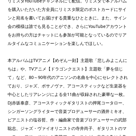
リミスタYouTubeチャンネルにて配信。リミスタで本アルバム
を購入いただいた方全員にリミスタ限定のポストカードにサイ
ンと宛名を書いてお届けする貴重なひとときに。また、サイン
会の模様は誰でも見ることができ、さらにYouTubeアカウント
をお持ちの方はチャットにも参加が可能となっているのでリア
ルタイムなコミュニケーションを楽しんでほしい。
本アルバムはTVアニメ【めぞん一刻】主題歌「悲しみよこんに
ちは」や、TVアニメ【ドラゴンクエスト】主題歌「夢を信じ
て」など、80～90年代のアニソンの名曲を中心にセレクトされ
ており、ジャズ、ボサノヴァ、アコースティックなど生楽器を
中心としたリアレンジによる全11曲が収録された豪華な一枚。
DJ赤坂泰彦、アコースティックギタリストの押尾コータロー、
シンガーソングライターで音楽プロデューサーの酒井ミキオ、
ピアニストの塩谷哲、作・編曲家で音楽プロデューサーの武部
聡志、ジャズ・ヴァイオリニストの寺井尚子、ギタリストのマ