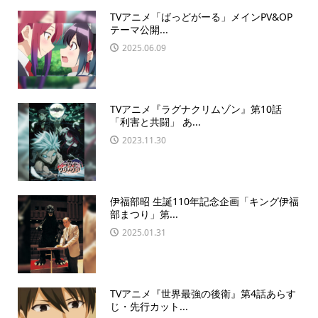
TVアニメ「ばっどがーる」メインPV&OP
テーマ公開...
2025.06.09
TVアニメ『ラグナクリムゾン』第10話
「利害と共闘」 あ...
2023.11.30
伊福部昭 生誕110年記念企画「キング伊福
部まつり」第...
2025.01.31
TVアニメ『世界最強の後衛』第4話あらす
じ・先行カット...