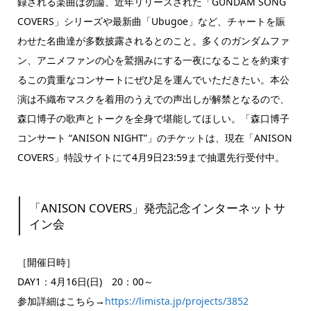
録される楽曲は勿論、近年リリースされた「GUNDAM SONG
COVERS」シリーズや最新曲「Ubugoe」など、チャートを賑
わせた名曲達が多数披露されるとのこと。多くのガンダムファ
ン、アニメファンの心を鷲掴みにする一夜になることを約束す
るこの貴重なコンサートにぜひ足を運んでいただきたい。本公
演は不織布マスクを着用のうえでの声出しが解禁となるので、
森口博子の歌声とトークを全身で堪能してほしい。「森口博子
コンサート “ANISON NIGHT”」のチケットは、現在「ANISON
COVERS」特設サイトにて4月9日23:59まで抽選先行受付中。
「ANISON COVERS」発売記念インターネットサ
イン会
［開催日時］
DAY1：4月16日(日) 20：00～
参加詳細はこちら→
https://limista.jp/projects/3852