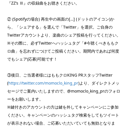
『ZZ’s Ⅲ』の収録曲をお聴きください。
② (Spotifyの場合) 再生中の画面の[…] (ドットのアイコン)か
ら、「シェアする」を選んで「Twitter」を選択。ご自身の
Twitterアカウントより、楽曲のシェア投稿を行ってください。
※その際に、必ずTwitterへハッシュタグ「#今聴くべきももク
ロ曲」を忘れずにつけてご投稿ください。期間内であれば何度
でもシェア(応募)可能です！
③後日、ご当選者様にはももクロKING PRスタッフTwitter
(
https://twitter.com/momoclo_king_pr
)より、ダイレクトメッ
セージでご案内いたしますので、@momoclo_king_prのフォロ
ーをお願いします。
※鍵付きのアカウントの方は鍵を外してキャンペーンにご参加
ください。キャンペーンのハッシュタグ検索をしてもツイート
が表示されない場合、ご応募いただいていても無効となりま