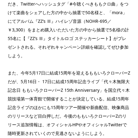
だき、Twitterへハッシュタグ「#今聴くべきももクロ曲」をつ
けて楽曲をシェアした方の中から抽選で50名様と、「mora」
にてアルバム『ZZ’s Ⅲ』ハイレゾ音源（NOHR-695／
￥3,300）をまとめ購入いただいた方の中から抽選で5名様の計
55名に【『ZZ’s Ⅲ』タイトルロゴ ステッカーシート】がプレ
ゼントされる。それぞれキャンペーン詳細を確認してぜひ参加
しよう。
また、今年5月17日に結成15周年を迎えるももいろクローバーZ
だが、5月16日・ 17日に結成15周年記念ライブ「代々木無限大
記念日 ももいろクローバーZ 15th Anniversary」を国立代々木
競技場第一体育館で開催することが決定している。結成15周年
記念ライブのほかにも15周年ツアー開催や新曲配信、映像商品
のリリースなど目白押しだ。今後のももいろクローバーZのリ
リース追加情報は、オフィシャルHPやオフィシャルTwitterで
随時更新されていくので見逃さないようにしよう。