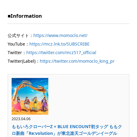
■Information
公式サイト：
https://www.momoclo.net/
YouTube：
https://mcz.lnk.to/SUBSCRIBE
Twitter：
https://twitter.com/mcz517_official
Twitter(Label)：
https://twitter.com/momoclo_king_pr
2023.04.06
ももいろクローバーZ × BLUE ENCOUNT初タッグ ももク
ロ新曲「Re:volution」が東北楽天ゴールデンイーグル