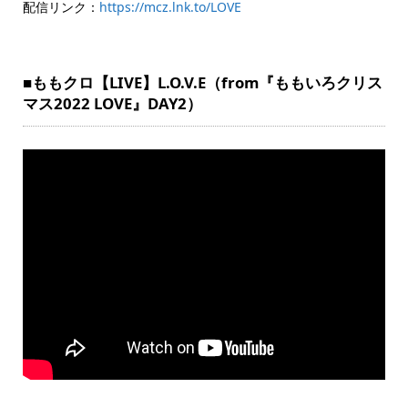
配信リンク：
https://mcz.lnk.to/LOVE
■ももクロ【LIVE】L.O.V.E（from『ももいろクリス
マス2022 LOVE』DAY2）