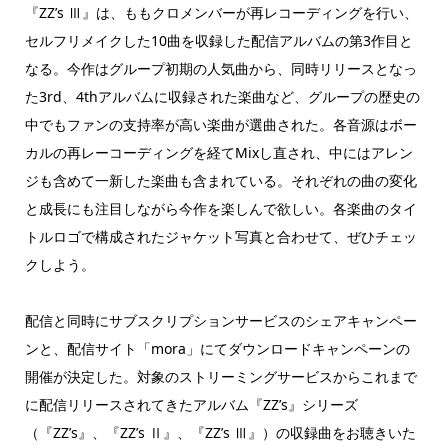
『ZZ’s Ⅲ』は、ももクロメンバーが再レコーディングを行い、
セルフリメイクした10曲を収録した配信アルバムの第3作目と
なる。今作はグループ初期の人気曲から、同時リリースとなっ
た3rd、4thアルバムに収録された楽曲など、グループの歴史の
中でもファンの支持率が高い楽曲が選曲された。各音源はボー
カルの再レーコーディングを経てMixし直され、中にはアレン
ジも含めて一新した楽曲も含まれている。それぞれの曲の変化
と成長にも注目しながら今作を楽しんで欲しい。各楽曲のタイ
トルロゴで構成されたジャケット写真と合わせて、ぜひチェッ
クしよう。
配信と同時にサブスクリプションサービスのシェアキャンペー
ンと、配信サイト「mora」にてダウンロードキャンペーンの
開催が決定した。対象のストリーミングサービスからこれまで
に配信リリースされてきたアルバム『ZZ’s』シリーズ
（『ZZ’s』、『ZZ’s Ⅱ』、『ZZ’s Ⅲ』）の収録曲をお聴きいた