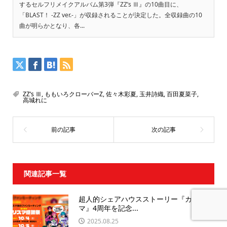
するセルフリメイクアルバム第3弾『ZZ’s Ⅲ』の10曲目に、
「BLAST！ -ZZ ver.-」が収録されることが決定した。全収録曲の10
曲が明らかとなり、各...
ZZ’s Ⅲ
,
ももいろクローバーZ
,
佐々木彩夏
,
玉井詩織
,
百田夏菜子
,
高城れに
関連記事一覧
超人的シェアハウスストーリー『カリス
マ』4周年を記念...
2025.08.25