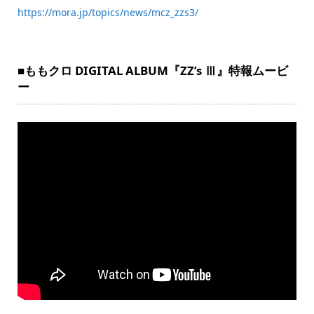
https://mora.jp/topics/news/mcz_zzs3/
■ももクロ DIGITAL ALBUM『ZZ’s Ⅲ』特報ムービ
ー