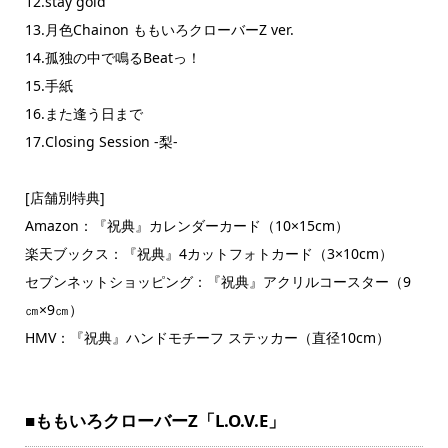
12.stay gold
13.月色Chainon ももいろクローバーZ ver.
14.孤独の中で鳴るBeatっ！
15.手紙
16.また逢う日まで
17.Closing Session -梨-
[店舗別特典]
Amazon：『祝典』カレンダーカード（10×15cm）
楽天ブックス：『祝典』4カットフォトカード（3×10cm）
セブンネットショッピング：『祝典』アクリルコースター（9
㎝×9㎝）
HMV：『祝典』ハンドモチーフ ステッカー（直径10cm）
■ももいろクローバーZ「L.O.V.E」