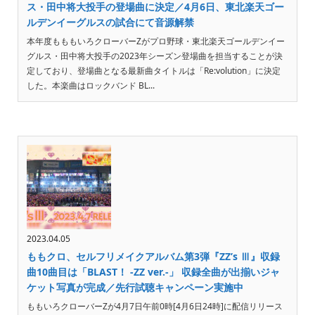
ス・田中将大投手の登場曲に決定／4月6日、東北楽天ゴー
ルデンイーグルスの試合にて音源解禁
本年度もももいろクローバーZがプロ野球・東北楽天ゴールデンイー
グルス・田中将大投手の2023年シーズン登場曲を担当することが決
定しており、登場曲となる最新曲タイトルは「Re:volution」に決定
した。本楽曲はロックバンド BL...
2023.04.05
ももクロ、セルフリメイクアルバム第3弾『ZZ’s Ⅲ』収録
曲10曲目は「BLAST！ -ZZ ver.-」 収録全曲が出揃いジャ
ケット写真が完成／先行試聴キャンペーン実施中
ももいろクローバーZが4月7日午前0時[4月6日24時]に配信リリース