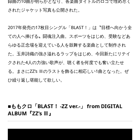
録曲の10曲が明らかとなり、各楽曲タイトルのロゴで埋め尽く
されたジャケット写真も公開された。
2017年発売の17枚目シングル「BLAST！」は〝目標へ向かう全
ての人へ捧げる〟闘魂注入曲。スポーツをはじめ、受験などあ
らゆる正念場を迎えている人を鼓舞する楽曲として制作され
た。玉井詩織の強さ溢れるラップをはじめ、今回新たにリテイ
クされた4人の力強い歌声が、聴く者を何度でも奮い立たせ
る。まさにZZ’s Ⅲのラストを飾るに相応しい1曲となった。ぜ
ひ繰り返し堪能して欲しい。
■ももクロ「BLAST！ -ZZ ver.-」 from DIGITAL
ALBUM『ZZ’s Ⅲ』