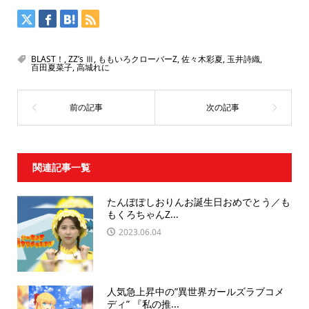
BLAST！
,
ZZ’s Ⅲ
,
ももいろクローバーZ
,
佐々木彩夏
,
玉井詩織
,
百田夏菜子
,
高城れに
関連記事一覧
たんぽぽしおりんお誕生日おめでとう／も
もくろちゃんZ...
2023.06.04
人気急上昇中の”異世界ガールズラブコメ
ディ” 『私の推...