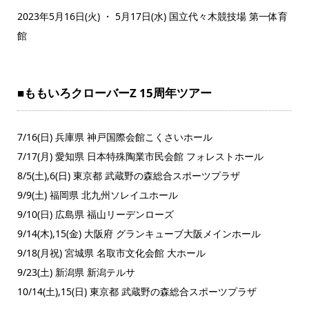
2023年5月16日(火) ・ 5月17日(水) 国立代々木競技場 第一体育
館
■ももいろクローバーZ 15周年ツアー
7/16(日) 兵庫県 神戸国際会館こくさいホール
7/17(月) 愛知県 日本特殊陶業市民会館 フォレストホール
8/5(土),6(日) 東京都 武蔵野の森総合スポーツプラザ
9/9(土) 福岡県 北九州ソレイユホール
9/10(日) 広島県 福山リーデンローズ
9/14(木),15(金) 大阪府 グランキューブ大阪メインホール
9/18(月祝) 宮城県 名取市文化会館 大ホール
9/23(土) 新潟県 新潟テルサ
10/14(土),15(日) 東京都 武蔵野の森総合スポーツプラザ