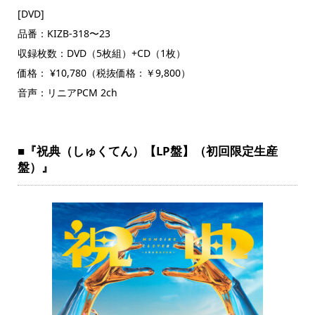
[DVD]
品番：KIZB-318〜23
収録枚数：DVD（5枚組）+CD（1枚）
価格： ¥10,780（税抜価格：￥9,800）
音声：リニアPCM 2ch
■『祝典（しゅくてん）【LP盤】（初回限定生産
盤）』