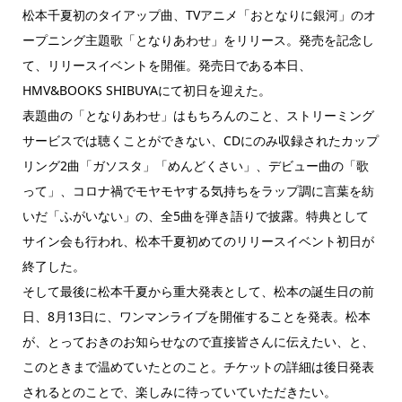
松本千夏初のタイアップ曲、TVアニメ「おとなりに銀河」のオ
ープニング主題歌「となりあわせ」をリリース。発売を記念し
て、リリースイベントを開催。発売日である本日、
HMV&BOOKS SHIBUYAにて初日を迎えた。
表題曲の「となりあわせ」はもちろんのこと、ストリーミング
サービスでは聴くことができない、CDにのみ収録されたカップ
リング2曲「ガソスタ」「めんどくさい」、デビュー曲の「歌
って」、コロナ禍でモヤモヤする気持ちをラップ調に言葉を紡
いだ「ふがいない」の、全5曲を弾き語りで披露。特典として
サイン会も行われ、松本千夏初めてのリリースイベント初日が
終了した。
そして最後に松本千夏から重大発表として、松本の誕生日の前
日、8月13日に、ワンマンライブを開催することを発表。松本
が、とっておきのお知らせなので直接皆さんに伝えたい、と、
このときまで温めていたとのこと。チケットの詳細は後日発表
されるとのことで、楽しみに待っていていただきたい。