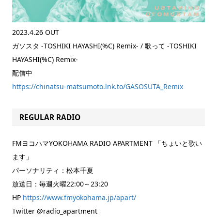
2023.4.26 OUT
ガソスタ -TOSHIKI HAYASHI(%C) Remix- / 歌って -TOSHIKI
HAYASHI(%C) Remix-
配信中
https://chinatsu-matsumoto.lnk.to/GASOSUTA_Remix
REGULAR RADIO
FMヨコハマYOKOHAMA RADIO APARTMENT 「ちょいと歌い
ます」
パーソナリティ：松本千夏
放送日：毎週火曜22:00～23:20
HP
https://www.fmyokohama.jp/apart/
Twitter @radio_apartment