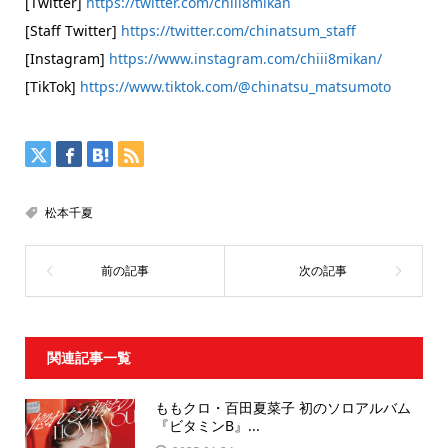
[Twitter]
https://twitter.com/chiii8mikan
[Staff Twitter]
https://twitter.com/chinatsum_staff
[Instagram]
https://www.instagram.com/chiii8mikan/
[TikTok]
https://www.tiktok.com/@chinatsu_matsumoto
松本千夏
関連記事一覧
ももクロ・百田夏菜子 初のソロアルバム
『ビタミンB』...