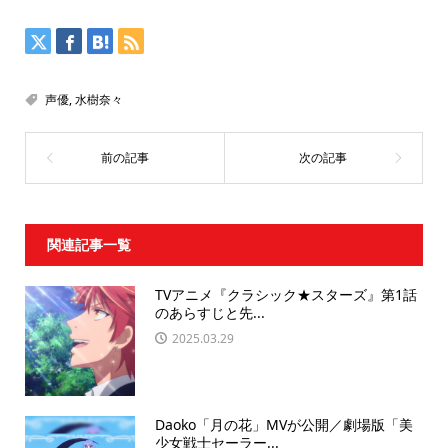
声優
,
水樹奈々
関連記事一覧
TVアニメ『クラシック★スターズ』第1話
のあらすじと先...
2025.03.29
Daoko「月の花」MVが公開／劇場版「美
少女戦士セーラー...