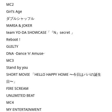
MC2
Girl’s Age
ダブルシャッフル
MARIA & JOKER
team YO-DA SHOWCASE「『N』secret 」
Reboot！
GUILTY
DNA -Dance ‘n’ Amuse-
MC3
Stand by you
SHORT MOVIE 「HELLO HAPPY HOME 〜今日はパパの誕生
日〜」
FIRE SCREAM
UNLIMITED BEAT
MC4
MY ENTERTAINMENT