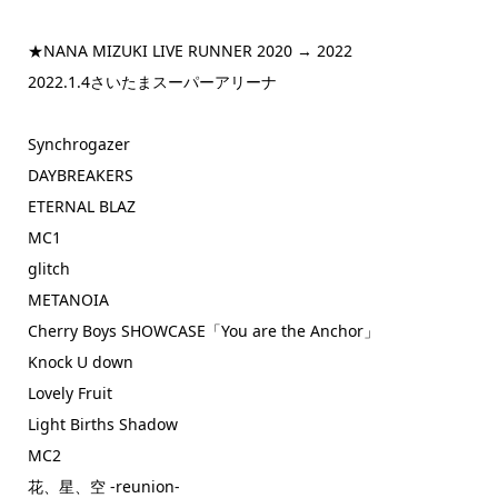
★NANA MIZUKI LIVE RUNNER 2020 → 2022
2022.1.4さいたまスーパーアリーナ
Synchrogazer
DAYBREAKERS
ETERNAL BLAZ
MC1
glitch
METANOIA
Cherry Boys SHOWCASE「You are the Anchor」
Knock U down
Lovely Fruit
Light Births Shadow
MC2
花、星、空 -reunion-