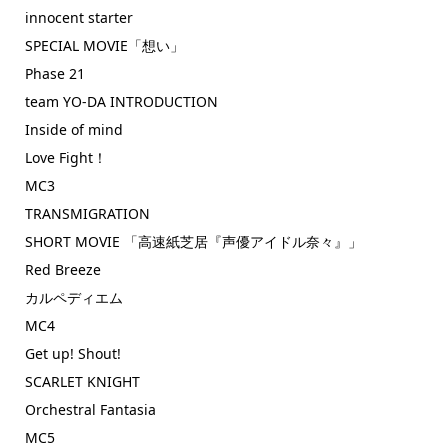
innocent starter
SPECIAL MOVIE「想い」
Phase 21
team YO-DA INTRODUCTION
Inside of mind
Love Fight！
MC3
TRANSMIGRATION
SHORT MOVIE 「高速紙芝居『声優アイドル奈々』」
Red Breeze
カルペディエム
MC4
Get up! Shout!
SCARLET KNIGHT
Orchestral Fantasia
MC5