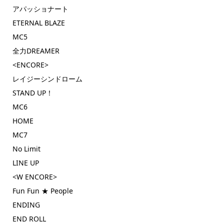
アパッショナート
ETERNAL BLAZE
MC5
全力DREAMER
<ENCORE>
レイジーシンドローム
STAND UP！
MC6
HOME
MC7
No Limit
LINE UP
<W ENCORE>
Fun Fun ★ People
ENDING
END ROLL