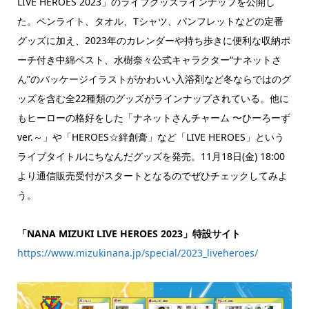
LIVE HEROES 2023」のライブグッズラインナップを公開し
た。ペンライト、タオル、Tシャツ、パンフレットなどの定番
グッズに加え、2023年のカレンダーや持ち歩きに便利な収納ポ
ーチ付き中綿ベスト、水樹奈々公式キャラクター“ナネットさ
ん”のパッケージイラストがかわいい入浴剤など冬ならではのグ
ッズを含む全22種類のグッズがラインナップされている。他に
もヒーローの格好をした「ナネットさんチャーム 〜ひーろーず
ver.～」や「HEROES☆絆創膏」など「LIVE HEROES」という
ライブタイトルにちなんだグッズを発売。11月18日(金) 18:00
より通信販売受付がスタートとなるのでぜひチェックしてみよ
う。
「NANA MIZUKI LIVE HEROES 2023」特設サイト
https://www.mizukinana.jp/special/2023_liveheroes/