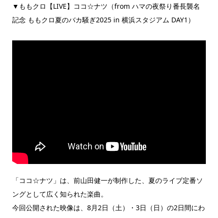
▼ももクロ【LIVE】ココ☆ナツ（from ハマの夜祭り番長襲名
記念 ももクロ夏のバカ騒ぎ2025 in 横浜スタジアム DAY1）
「ココ☆ナツ」は、前山田健一が制作した、夏のライブ定番ソ
ングとして広く知られた楽曲。
今回公開された映像は、8月2日（土）・3日（日）の2日間にわ