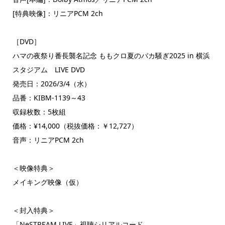
[特典映像]：リニアPCM 2ch
［DVD］
ハマの夜祭り番長襲名記念 ももクロ夏のバカ騒ぎ2025 in 横浜
スタジアム LIVE DVD
発売日：2026/3/4（水）
品番：KIBM-1139～43
収録枚数：5枚組
価格：¥14,000（税抜価格：￥12,727）
音声：リニアPCM 2ch
＜映像特典＞
メイキング映像（仮）
＜封入特典＞
「NeSTREAM LIVE」視聴シリアルコード