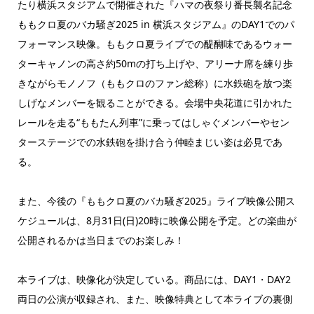
たり横浜スタジアムで開催された『ハマの夜祭り番長襲名記念
ももクロ夏のバカ騒ぎ2025 in 横浜スタジアム』のDAY1でのパ
フォーマンス映像。ももクロ夏ライブでの醍醐味であるウォー
ターキャノンの高さ約50mの打ち上げや、アリーナ席を練り歩
きながらモノノフ（ももクロのファン総称）に水鉄砲を放つ楽
しげなメンバーを観ることができる。会場中央花道に引かれた
レールを走る“ももたん列車”に乗ってはしゃぐメンバーやセン
ターステージでの水鉄砲を掛け合う仲睦まじい姿は必見であ
る。
また、今後の『ももクロ夏のバカ騒ぎ2025』ライブ映像公開ス
ケジュールは、8月31日(日)20時に映像公開を予定。どの楽曲が
公開されるかは当日までのお楽しみ！
本ライブは、映像化が決定している。商品には、DAY1・DAY2
両日の公演が収録され、また、映像特典として本ライブの裏側