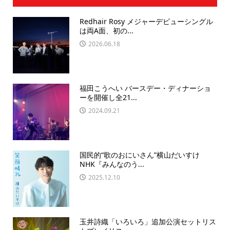
Redhair Rosy メジャーデビューシングル
は両A面、初の...
2026.06.18
福田こうへい バースデー・ディナーショ
ーを開催し全21...
2024.09.21
国民的“歌のおにいさん”横山だいすけ
NHK『みんなのう...
2025.12.10
玉井詩織「いろいろ」追加公演セットリス