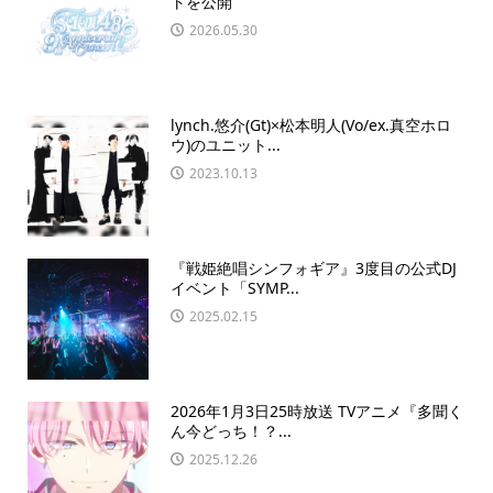
トを公開
2026.05.30
lynch.悠介(Gt)×松本明人(Vo/ex.真空ホロ
ウ)のユニット...
2023.10.13
『戦姫絶唱シンフォギア』3度目の公式DJ
イベント「SYMP...
2025.02.15
2026年1月3日25時放送 TVアニメ『多聞く
ん今どっち！？...
2025.12.26