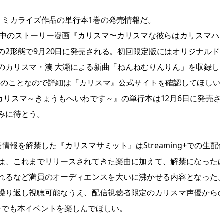
コミカライズ作品の単行本1巻の発売情報だ。
連載中のストーリー漫画『カリスマ〜カリスマな彼らはカリスマハ
2形態で9月20日に発売される。初回限定版にはオリジナルド
のカリスマ・湊 大瀬による新曲「ねんねむりんりん」を収録し
とのことなので詳細は『カリスマ』公式サイトを確認してほし
カリスマ～きょうもへいわです～』の単行本は12月6日に発売
みに待とう。
報を解禁した『カリスマサミット』はStreaming+での生配
は、これまでリリースされてきた楽曲に加えて、解禁になった
れるなど満員のオーディエンスを大いに沸かせる内容となった
繰り返し視聴可能なうえ、配信視聴者限定のカリスマ声優から
ng+でも本イベントを楽しんでほしい。