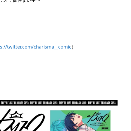
s://twitter.com/charisma__comic
）