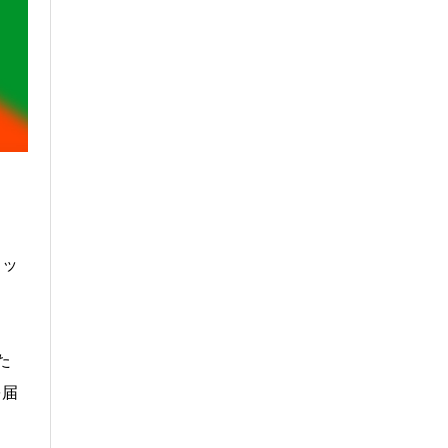
ミッ
た
を届