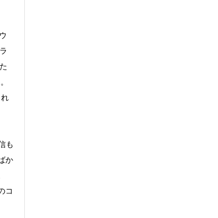
ウ
ラ
た
い。
され
信も
ばか
。
のコ