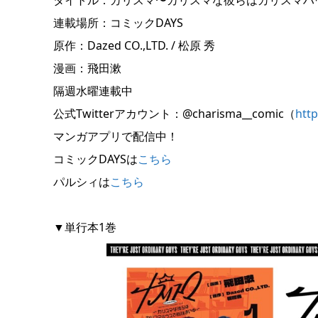
連載場所：コミックDAYS
原作：Dazed CO.,LTD. / 松原 秀
漫画：飛田漱
隔週水曜連載中
公式Twitterアカウント：@charisma__comic（
http
マンガアプリで配信中！
コミックDAYSは
こちら
パルシィは
こちら
▼単行本1巻