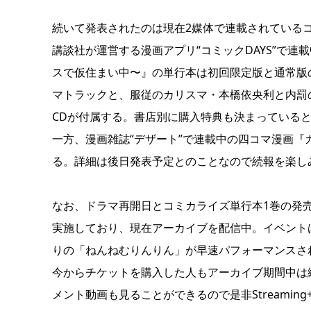
続いて発表されたのは現在2媒体で連載されている
講談社が運営する漫画アプリ“コミックDAYS”で
スで仮住まい中〜』の単行本は初回限定版と通常版の
マトラックと、服従のカリスマ・本橋依央利と内罰
CDが付属する。書店別に購入特典も決まっている
一方、漫画雑誌“デザート”で連載中の四コマ漫画『
る。詳細は後日発表予定とのことなので続報を楽し
なお、ドラマ再開日とコミカライズ単行本1巻の発売情
実施しており、現在アーカイブを配信中。イベント
りの「ねんねむりんりん」が早速パフォーマンスさ
今からチケットを購入した人もアーカイブ期間中は
メント動画も見ることができるので是非Streami