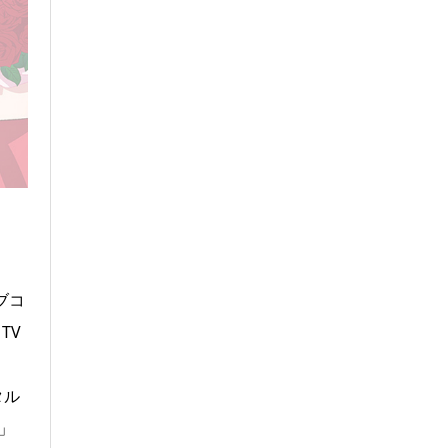
ブコ
TV
タル
」