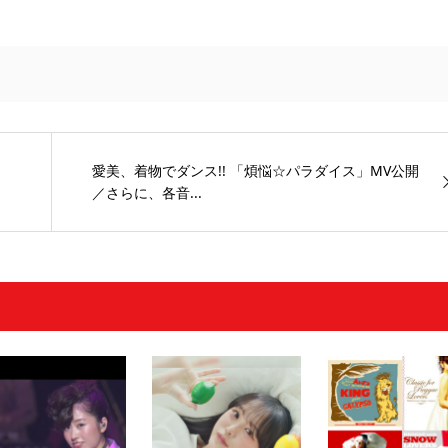
愛美、着物でダンス!! 「煩悩☆パラダイス」MV公開
／さらに、各音...