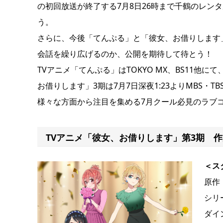
の初回放送が終了する7月8日26時まで千鶴のレン
う。
さらに、今後「てんぷる」と「彼女、お借りします
会話を繰り広げるのか、公開を期待して待とう！
TVアニメ「てんぷる」はTOKYO MX、BS11他に
お借りします」3期は7月7日深夜1:23よりMBS・
様々な方面から注目を集める7月クール必見のラブ
TVアニメ「彼女、お借りします」第3期 
＜ス
原作
シリ
ダイ