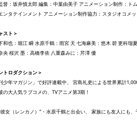
監督：坂井慎太郎 編集：中葉由美子 アニメーション制作：ト
エンタテインメント アニメーション制作協力：スタジオコメッ
ャスト＞
下和也：堀江 瞬 水原千鶴：雨宮 天 七海麻美：悠木 碧 更科瑠
奈央 桜沢 墨：高橋李依 八重森みに：芹澤 優
ントロダクション＞
刊少年マガジン」で好評連載中、 宮島礼吏による世界累計1,00
破の大人気ラブコメの、TVアニメ第3期！
彼女（レンカノ）”・水原千鶴と出会い、 家族にも友人にも、