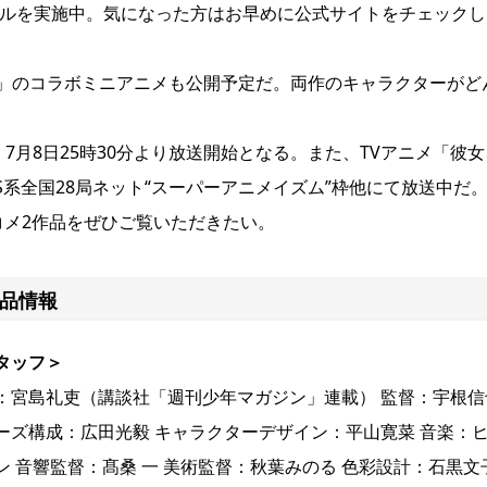
タルを実施中。気になった方はお早めに公式サイトをチェックし
」のコラボミニアニメも公開予定だ。両作のキャラクターがど
て、7月8日25時30分より放送開始となる。また、TVアニメ「彼女
TBS系全国28局ネット“スーパーアニメイズム”枠他にて放送中だ
コメ2作品をぜひご覧いただきたい。
作品情報
タッフ＞
：宮島礼吏（講談社「週刊少年マガジン」連載） 監督：宇根信
ーズ構成：広田光毅 キャラクターデザイン：平山寛菜 音楽：
ン 音響監督：髙桑 一 美術監督：秋葉みのる 色彩設計：石黒文