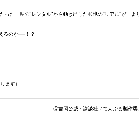
たった一度の“レンタル”から動き出した和也の“リアル”が、よ
えるのか──！？
りします）
ⓒ吉岡公威・講談社／てんぷる製作委