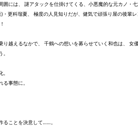
周囲には、 謎アタックを仕掛けてくる、小悪魔的な元カノ・七
仮)・更科瑠夏、 極度の人見知りだが、健気で頑張り屋の後輩レ
！！
乗り越えるなかで、 千鶴への想いを募らせていく和也は、 女
う。
化。
れる事態に。
作ることを決意して……。