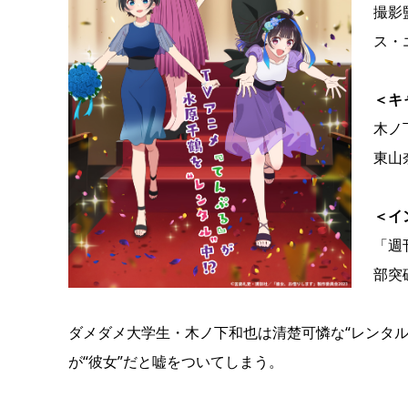
撮影
ス・
＜キ
木ノ
東山
＜イ
「週
部突
ダメダメ大学生・木ノ下和也は清楚可憐な“レンタル
が“彼女”だと嘘をついてしまう。