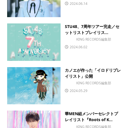
2024.06.14
STU48、7周年ツアー完走／セ
ットリストプレイリス...
KING RECORDS編集部
2024.06.02
カノエが作った「イロドリプレ
イリスト」公開
KING RECORDS編集部
2024.05.29
華MEN組メンバーセレクトプ
レイリスト『Roots of K...
KING RECORDS編集部