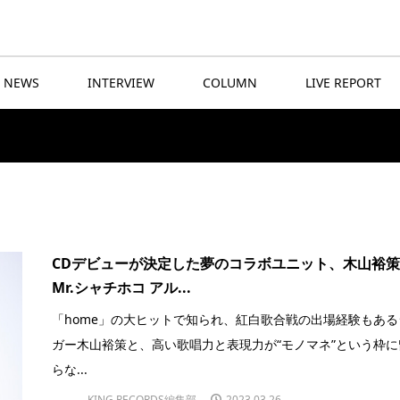
NEWS
INTERVIEW
COLUMN
LIVE REPORT
CDデビューが決定した夢のコラボユニット、木山裕
Mr.シャチホコ アル...
「home」の大ヒットで知られ、紅白歌合戦の出場経験もある
ガー木山裕策と、高い歌唱力と表現力が“モノマネ”という枠に
らな...
KING RECORDS編集部
2023.03.26