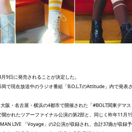
Dが3月9日に発売されることが決定した。
局で現在放送中のラジオ番組「B.O.L.TのAttitude」内で発表
京・大阪・名古屋・横浜の4都市で開催された「#BOLT関東デマス
で開かれたツアーファイナル公演の第2部と、同じく昨年11月1
E MAN LIVE 「Voyage」の2公演が収録され、合計37曲が収録予