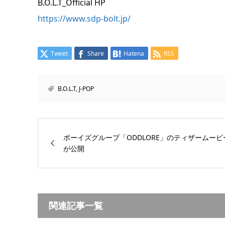
B.O.L.T_Official HP
https://www.sdp-bolt.jp/
Tweet
Share
Hatena
RSS
B.O.L.T
,
J-POP
ボーイズグループ「ODDLORE」のティザームービ
が公開
関連記事一覧