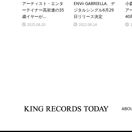
アーティスト・エンタ
ENVii GABRIELLA、デ
小
ーテイナー高岩遼の35
ジタルシングル6月29
ア
歳イヤーが...
日リリース決定
40
2025.08.20
2022.06.24
ABO