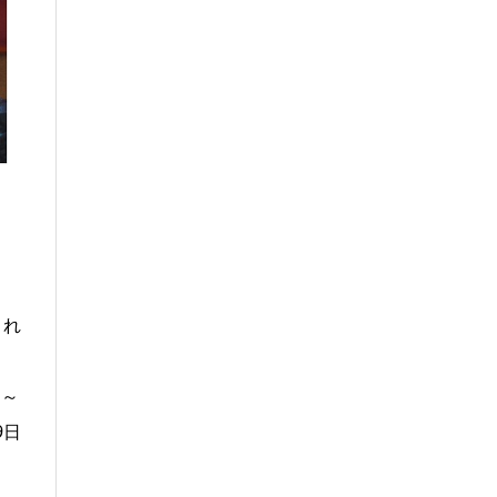
され
 ～
9日