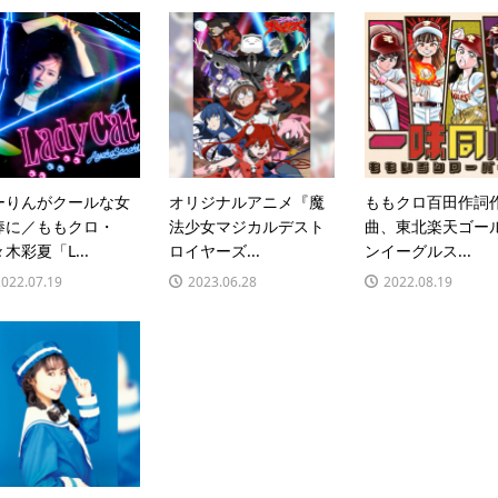
ーりんがクールな女
オリジナルアニメ『魔
ももクロ百田作詞
棒に／ももクロ・
法少⼥マジカルデスト
曲、東北楽天ゴー
木彩夏「L...
ロイヤーズ...
ンイーグルス...
2022.07.19
2023.06.28
2022.08.19