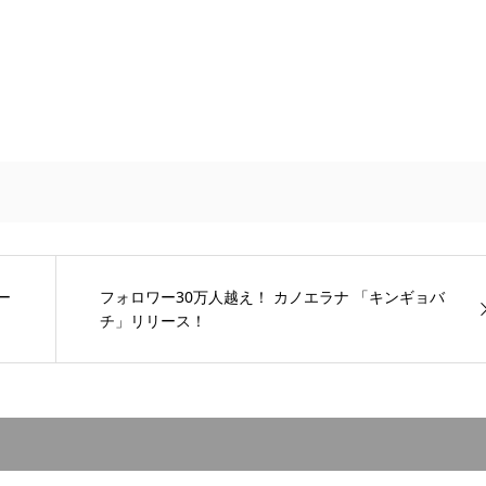
ー
フォロワー30万人越え！ カノエラナ 「キンギョバ
チ」リリース！