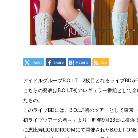
Tweet
Share
Hatena
RSS
アイドルグループB.O.L.T 2枚目となるライブB
こちらの発表はB.O.L.T初のレギュラー番組として全6
たもの。
このライブBDには、B.O.L.T初のツアーとして東
初ライブツアーの巻～」より、昨年9月23日に横浜
に恵比寿LIQUIDROOMにて開催されたB.O.L.T ON