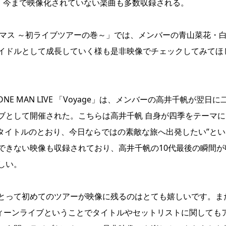
り、今まで映像化されていない楽曲も多数収録される。
関東デマス ～初ライブツアーの巻～」では、メンバーの青山菜花・
イドルとして成長していく様も是非映像でチェックしてみてほ
 ONE MAN LIVE 「Voyage」は、メンバーの高井千帆が翌日に
ブとして開催された。こちらは高井千帆 自身が四季をテーマに
うタイトルのとおり、今日ならではの素敵な旅へ出発したい”とい
できない映像も収録されており、高井千帆の10代最後の瞬間が
しい。
とって初めてのツアーが映像に残るのはとても嬉しいです。ま
では私のラストティーンライブということでタイトルやセットリストに関しても