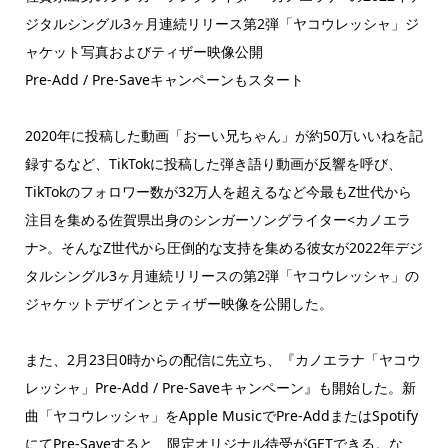
ジタルシングル3ヶ月連続リリース第2弾「ヤコウレッシャ」ジ
ャケット写真およびティザー映像公開
Pre-Add / Pre-Saveキャンペーンもスタート
2020年に投稿した動画「おーい兄ちゃん」が約50万いいねを記
録するなど、TikTokに投稿した弾き語り動画が反響を呼び、
TikTokのフォロワー数が32万人を超えるなど今最もZ世代から
注目を集める佐賀県出身のシンガーソングライター<カノエラ
ナ>。そんなZ世代から圧倒的な支持を集める彼女が2022年デジ
タルシングル3ヶ月連続リリースの第2弾「ヤコウレッシャ」の
ジャケットデザインとティザー映像を公開した。
また、2月23日0時からの配信に先立ち、『カノエラナ「ヤコウ
レッシャ」Pre-Add / Pre-Saveキャンペーン』も開始した。新
曲「ヤコウレッシャ」をApple MusicでPre-AddまたはSpotify
にてPre-Saveすると、限定オリジナル待受がGETできる。な