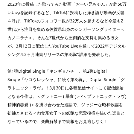
2020年に投稿した歌ってみた動画「おーい兄ちゃん」が約50万
いいねを記録するなど、TikTokに投稿した弾き語り動画が反響
を呼び、TikTokのフォロワー数が32万人を超えるなど今最もZ
世代から注目を集める佐賀県出身のシンガーソングライター＜
カノエラナ＞。そんなZ世代から圧倒的な支持を集める彼女
が、3月12日に配信したYouTube Liveを通して2022年デジタル
シングル3ヶ月連続リリースの第3弾の詳細を発表した。
第1弾Digital Single「キンギョバチ」、第2弾Digital
Single「ヤコウレッシャ」に続く第3弾は、Digital Single「グ
ラトニック・ラヴ」！3月30日に各種配信サイトにて配信開始
となる今作は、＜グラトニー ( 暴食 )＞×＜プラトニック・ラヴ(
精神的恋愛 )＞を掛け合わせた造語で、ジャジーな昭和歌謡を
彷彿とさせる＜肉食系女子＞の妖艶な恋愛模様を描いた楽曲と
なっているので、楽曲解禁まで続報をお見逃しなく！