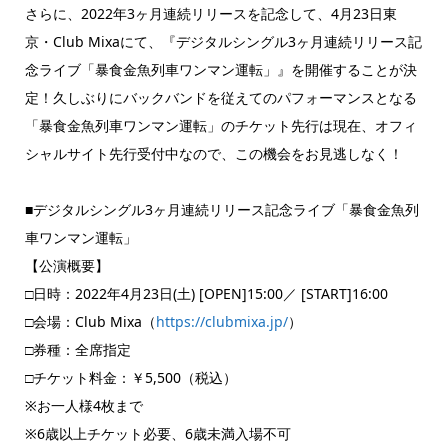
さらに、2022年3ヶ月連続リリースを記念して、4月23日東
京・Club Mixaにて、『デジタルシングル3ヶ月連続リリース記
念ライブ「暴食金魚列車ワンマン運転」』を開催することが決
定！久しぶりにバックバンドを従えてのパフォーマンスとなる
「暴食金魚列車ワンマン運転」のチケット先行は現在、オフィ
シャルサイト先行受付中なので、この機会をお見逃しなく！
■デジタルシングル3ヶ月連続リリース記念ライブ「暴食金魚列
車ワンマン運転」
【公演概要】
□日時：2022年4月23日(土) [OPEN]15:00／ [START]16:00
□会場：Club Mixa（
https://clubmixa.jp/
）
□券種：全席指定
□チケット料金：￥5,500（税込）
※お一人様4枚まで
※6歳以上チケット必要、6歳未満入場不可