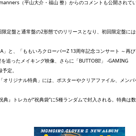
e manners（平山大介・福山 整）からのコメントも公開されて
回限定盤と通常盤の2形態でのリリースとなり、初回限定盤には
ABEMA」と、「ももいろクローバーZ 13周年記念コンサート ～再
ったメイキング映像、さらに「BUTTOBI!」 -GAMING
収録予定。
「オリジナル特典」には、ポスターやクリアファイル、メンバ
。
典』トレカが“祝典袋”に5種ランダムで封入される。特典は