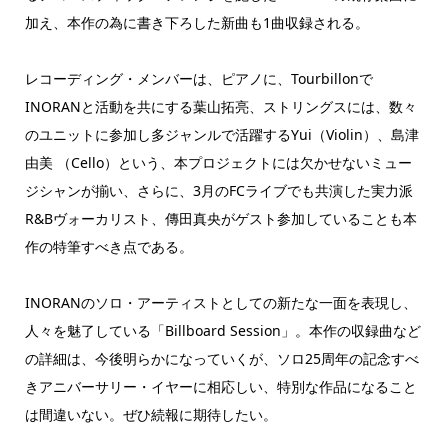
加え、本作の為に書き下ろした新曲も1曲収録される。
レコーディング・メンバーは、ピアノに、Tourbillonで
INORANと活動を共にする葉山拓亮、ストリングスには、数々
のユニットに参加し多ジャンルで活躍するYui（Violin）、島津
由美 （Cello）という、本プロジェクトには欠かせないミュー
ジシャンが揃い、さらに、3月のFCライブでも共演した実力派
R&Bヴォーカリスト、傳田真央がゲスト参加していることも本
作の特筆すべき点である。
INORANのソロ・アーティストとしての新たな一面を表現し、
人々を魅了している「Billboard Session」。本作の収録曲など
の詳細は、今後明らかになっていくが、ソロ25周年の記念すべ
きアニバーサリー・イヤーに相応しい、特別な作品になること
は間違いない。ぜひ続報に期待したい。