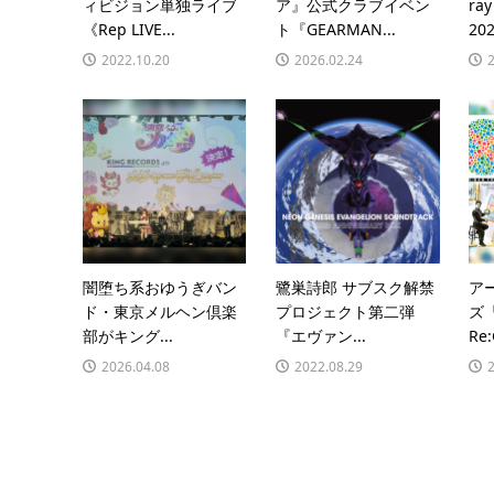
ィビジョン単独ライブ
ア』公式クラブイベン
ra
《Rep LIVE...
ト『GEARMAN...
202
2022.10.20
2026.02.24
闇堕ち系おゆうぎバン
鷺巣詩郎 サブスク解禁
ア
ド・東京メルヘン倶楽
プロジェクト第二弾
ズ『
部がキング...
『エヴァン...
Re:
2026.04.08
2022.08.29