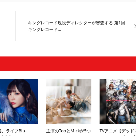
キングレコード現役ディレクターが審査する 第1回
キングレコード...
、ライブBlu-
主演のTopとMickが5つ
TVアニメ【デッド