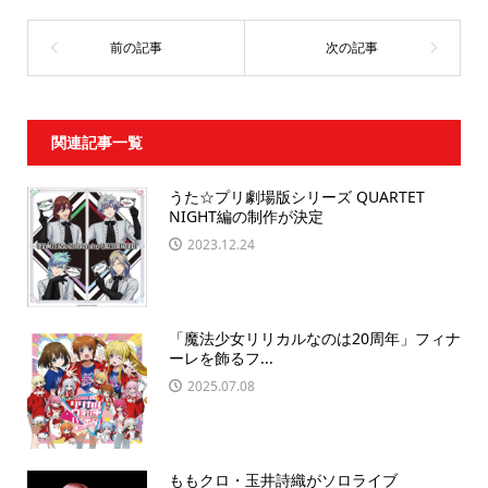
関連記事一覧
うた☆プリ劇場版シリーズ QUARTET
NIGHT編の制作が決定
2023.12.24
「魔法少女リリカルなのは20周年」フィナ
ーレを飾るフ...
2025.07.08
ももクロ・玉井詩織がソロライブ