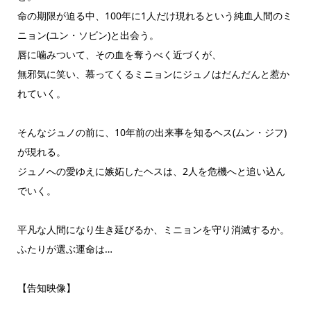
命の期限が迫る中、100年に1人だけ現れるという純血人間のミ
ニョン(ユン・ソビン)と出会う。
唇に噛みついて、その血を奪うべく近づくが、
無邪気に笑い、慕ってくるミニョンにジュノはだんだんと惹か
れていく。
そんなジュノの前に、10年前の出来事を知るヘス(ムン・ジフ)
が現れる。
ジュノへの愛ゆえに嫉妬したヘスは、2人を危機へと追い込ん
でいく。
平凡な人間になり生き延びるか、ミニョンを守り消滅するか。
ふたりが選ぶ運命は…
【告知映像】