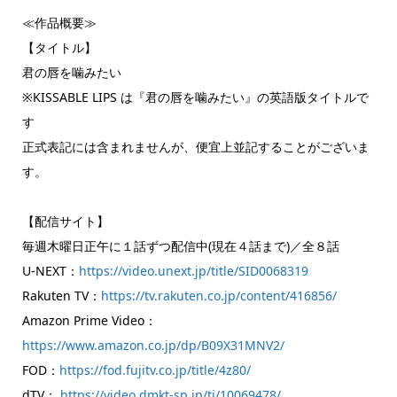
≪作品概要≫
【タイトル】
君の唇を噛みたい
※KISSABLE LIPS は『君の唇を噛みたい』の英語版タイトルで
す
正式表記には含まれませんが、便宜上並記することがございま
す。
【配信サイト】
毎週木曜日正午に１話ずつ配信中(現在４話まで)／全８話
U-NEXT：
https://video.unext.jp/title/SID0068319
Rakuten TV：
https://tv.rakuten.co.jp/content/416856/
Amazon Prime Video：
https://www.amazon.co.jp/dp/B09X31MNV2/
FOD：
https://fod.fujitv.co.jp/title/4z80/
dTV：
https://video.dmkt-sp.jp/ti/10069478/