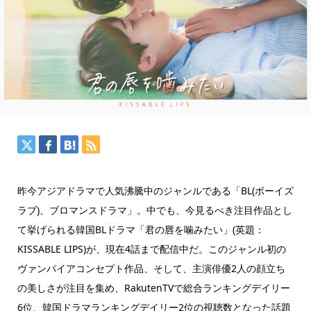
昨今アジアドラマで人気沸騰中のジャンルである「BL(ボーイズ
ラブ)、ブロマンスドラマ」。中でも、今見るべき注目作品とし
て挙げられる韓国BLドラマ「君の唇を噛みたい」(英題：
KISSABLE LIPS)が、現在4話まで配信中だ。このジャンル初の
ヴァンパイアコンセプト作品、そして、主演俳優2人の顔立ち
の美しさが注目を集め、RakutenTVで総合ランキングデイリー
6位、韓国ドラマランキングデイリー2位の視聴数となった話題