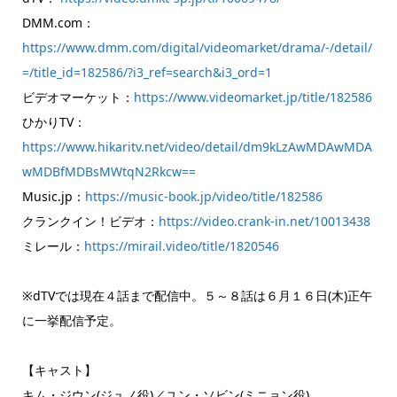
DMM.com：
https://www.dmm.com/digital/videomarket/drama/-/detail/
=/title_id=182586/?i3_ref=search&i3_ord=1
ビデオマーケット：
https://www.videomarket.jp/title/182586
ひかりTV：
https://www.hikaritv.net/video/detail/dm9kLzAwMDAwMDA
wMDBfMDBsMWtqN2Rkcw==
Music.jp：
https://music-book.jp/video/title/182586
クランクイン！ビデオ：
https://video.crank-in.net/10013438
ミレール：
https://mirail.video/title/1820546
※dTVでは現在４話まで配信中。５～８話は６月１６日(木)正午
に一挙配信予定。
【キャスト】
キム・ジウン(ジュノ役)／ユン・ソビン(ミニョン役)