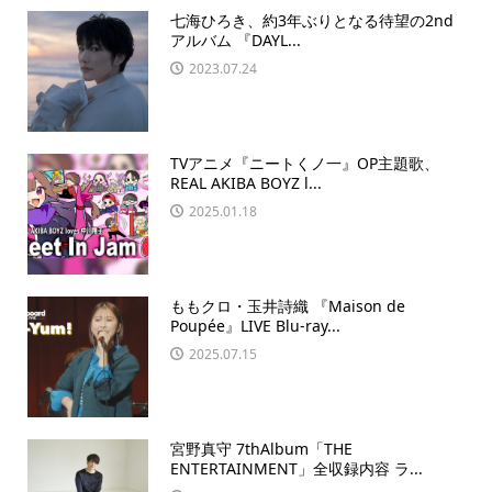
七海ひろき、約3年ぶりとなる待望の2nd
アルバム 『DAYL...
2023.07.24
TVアニメ『ニートくノ一』OP主題歌、
REAL AKIBA BOYZ l...
2025.01.18
ももクロ・玉井詩織 『Maison de
Poupée』LIVE Blu-ray...
2025.07.15
宮野真守 7thAlbum「THE
ENTERTAINMENT」全収録内容 ラ...