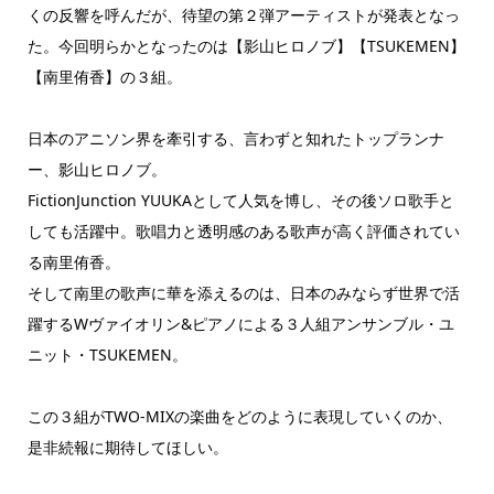
くの反響を呼んだが、待望の第２弾アーティストが発表となっ
た。今回明らかとなったのは【影山ヒロノブ】【TSUKEMEN】
【南里侑香】の３組。
日本のアニソン界を牽引する、言わずと知れたトップランナ
ー、影山ヒロノブ。
FictionJunction YUUKAとして人気を博し、その後ソロ歌手と
しても活躍中。歌唱力と透明感のある歌声が高く評価されてい
る南里侑香。
そして南里の歌声に華を添えるのは、日本のみならず世界で活
躍するWヴァイオリン&ピアノによる３人組アンサンブル・ユ
ニット・TSUKEMEN。
この３組がTWO-MIXの楽曲をどのように表現していくのか、
是非続報に期待してほしい。