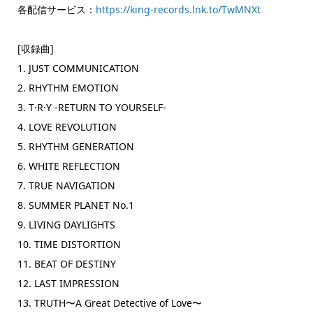
各配信サービス：
https://king-records.lnk.to/TwMNXt
[収録曲]
1. JUST COMMUNICATION
2. RHYTHM EMOTION
3. T·R·Y -RETURN TO YOURSELF-
4. LOVE REVOLUTION
5. RHYTHM GENERATION
6. WHITE REFLECTION
7. TRUE NAVIGATION
8. SUMMER PLANET No.1
9. LIVING DAYLIGHTS
10. TIME DISTORTION
11. BEAT OF DESTINY
12. LAST IMPRESSION
13. TRUTH〜A Great Detective of Love〜