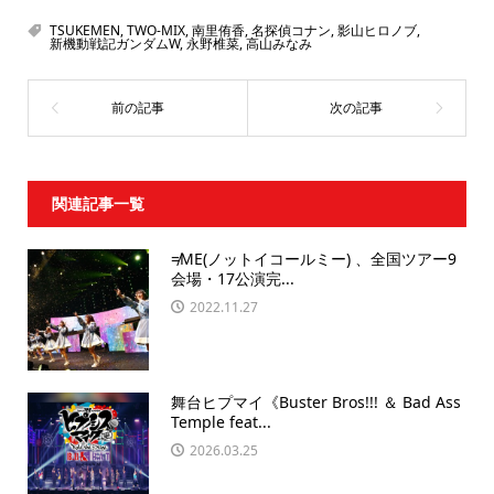
TSUKEMEN
,
TWO-MIX
,
南里侑香
,
名探偵コナン
,
影山ヒロノブ
,
新機動戦記ガンダムW
,
永野椎菜
,
高山みなみ
関連記事一覧
≠ME(ノットイコールミー) 、全国ツアー9
会場・17公演完...
2022.11.27
舞台ヒプマイ《Buster Bros!!! ＆ Bad Ass
Temple feat...
2026.03.25