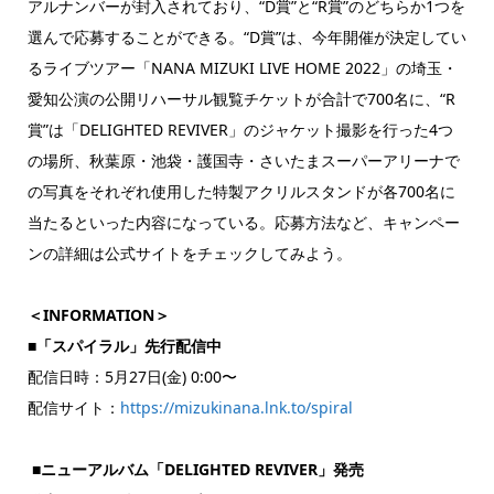
アルナンバーが封入されており、“D賞”と“R賞”のどちらか1つを
選んで応募することができる。“D賞”は、今年開催が決定してい
るライブツアー「NANA MIZUKI LIVE HOME 2022」の埼玉・
愛知公演の公開リハーサル観覧チケットが合計で700名に、“R
賞”は「DELIGHTED REVIVER」のジャケット撮影を行った4つ
の場所、秋葉原・池袋・護国寺・さいたまスーパーアリーナで
の写真をそれぞれ使用した特製アクリルスタンドが各700名に
当たるといった内容になっている。応募方法など、キャンペー
ンの詳細は公式サイトをチェックしてみよう。
＜INFORMATION＞
■「スパイラル」先行配信中
配信日時：5月27日(金) 0:00〜
配信サイト：
https://mizukinana.lnk.to/spiral
■ニューアルバム「DELIGHTED REVIVER」発売