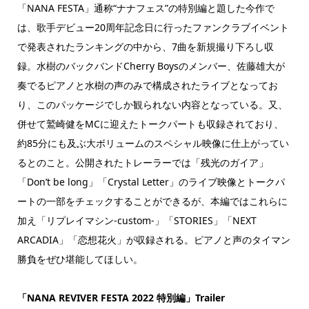
「NANA FESTA」通称“ナナフェス”の特別編と題した今作で
は、歌手デビュー20周年記念日に行ったファンクラブイベント
で発表されたランキングの中から、7曲を新規撮り下ろし収
録。水樹のバックバンドCherry Boysのメンバー、佐藤雄大が
奏でるピアノと水樹の声のみで構成されたライブとなってお
り、このパッケージでしか観られない内容となっている。又、
併せて鷲崎健をMCに迎えたトークパートも収録されており、
約85分にも及ぶ大ボリュームのスペシャル映像に仕上がってい
るとのこと。公開されたトレーラーでは「残光のガイア」
「Don’t be long」「Crystal Letter」のライブ映像とトークパ
ートの一部をチェックすることができるが、本編ではこれらに
加え「リプレイマシン-custom-」「STORIES」「NEXT
ARCADIA」「恋想花火」が収録される。ピアノと声のタイマン
勝負をぜひ堪能してほしい。
「NANA REVIVER FESTA 2022 特別編」Trailer