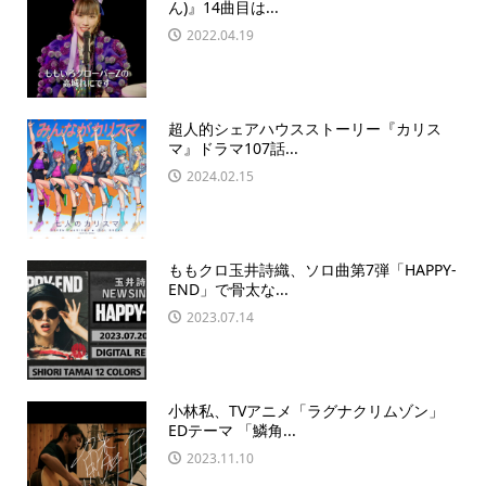
ん)』14曲目は...
2022.04.19
超人的シェアハウスストーリー『カリス
マ』ドラマ107話...
2024.02.15
ももクロ玉井詩織、ソロ曲第7弾「HAPPY-
END」で骨太な...
2023.07.14
小林私、TVアニメ「ラグナクリムゾン」
EDテーマ 「鱗角...
2023.11.10