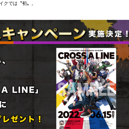
マイクでは〝初〟。