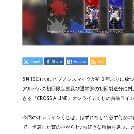
Tweet
Share
Hatena
RSS
6月15日(水)にヒプノシスマイクが約３年ぶりに放つフル
アルバムの初回限定盤及び通常盤の初回製造分に封
きる『CROSS A LINE』オンラインくじの賞品ラ
今回のオンラインくじは、はずれなしで必ず何かの
で、当選した賞の中から1つお好きな種類を選ぶこ