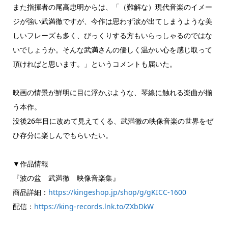
また指揮者の尾高忠明からは、「（難解な）現代音楽のイメー
ジが強い武満徹ですが、今作は思わず涙が出てしまうような美
しいフレーズも多く、びっくりする方もいらっしゃるのではな
いでしょうか。そんな武満さんの優しく温かい心を感じ取って
頂ければと思います。」というコメントも届いた。
映画の情景が鮮明に目に浮かぶような、琴線に触れる楽曲が揃
う本作。
没後26年目に改めて見えてくる、武満徹の映像音楽の世界をぜ
ひ存分に楽しんでもらいたい。
▼作品情報
『波の盆 武満徹 映像音楽集』
商品詳細：
https://kingeshop.jp/shop/g/gKICC-1600
配信：
https://king-records.lnk.to/ZXbDkW