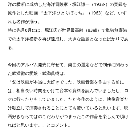
洋の横断に成功した海洋冒険家・堀江謙一（1938-）の実録を
原作とした映画 『太平洋ひとりぼっち』（1963）など、いず
れも名作が揃う。
特に先月6月には、堀江氏が世界最高齢（83歳）で単独無寄港
での太平洋横断を再び達成し、大きな話題となったばかりであ
る。
今回のアルバム発売に寄せて、楽曲の選定などで制作に関わっ
た武満徹の愛娘・武満眞樹は、
「父は映画が本当に大好きでした。映画音楽を作曲する前に
は、相当長い時間をかけて台本や資料を読んでいましたし、ロ
ケに行ったりもしていました。ただ今作のように、映像音楽だ
け独立して演奏されることにとても驚いていると思います。映
画好きならではのこだわりがつまったこの作品を楽しんで頂け
ればと思います。」とコメント。