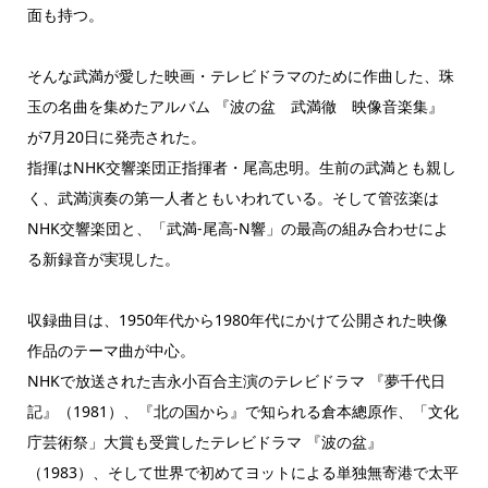
面も持つ。
そんな武満が愛した映画・テレビドラマのために作曲した、珠
玉の名曲を集めたアルバム 『波の盆 武満徹 映像音楽集』
が7月20日に発売された。
指揮はNHK交響楽団正指揮者・尾高忠明。生前の武満とも親し
く、武満演奏の第一人者ともいわれている。そして管弦楽は
NHK交響楽団と、「武満-尾高-N響」の最高の組み合わせによ
る新録音が実現した。
収録曲目は、1950年代から1980年代にかけて公開された映像
作品のテーマ曲が中心。
NHKで放送された吉永小百合主演のテレビドラマ 『夢千代日
記』（1981）、『北の国から』で知られる倉本總原作、「文化
庁芸術祭」大賞も受賞したテレビドラマ 『波の盆』
（1983）、そして世界で初めてヨットによる単独無寄港で太平