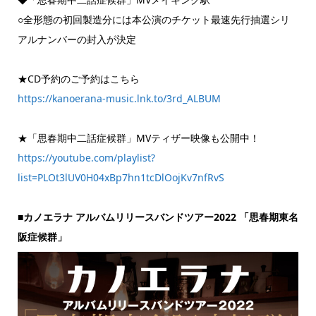
○全形態の初回製造分には本公演のチケット最速先行抽選シリ
アルナンバーの封入が決定
★CD予約のご予約はこちら
https://kanoerana-music.lnk.to/3rd_ALBUM
★「思春期中二話症候群」MVティザー映像も公開中！
https://youtube.com/playlist?
list=PLOt3lUV0H04xBp7hn1tcDlOojKv7nfRvS
■カノエラナ アルバムリリースバンドツアー2022 「思春期東名
阪症候群」