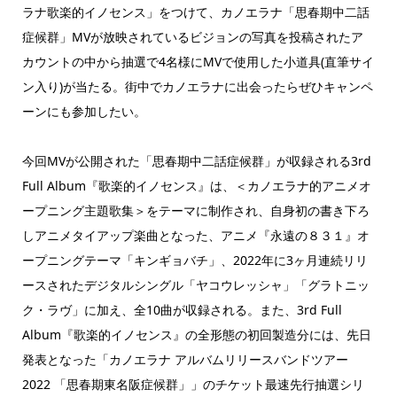
ラナ歌楽的イノセンス」をつけて、カノエラナ「思春期中二話
症候群」MVが放映されているビジョンの写真を投稿されたア
カウントの中から抽選で4名様にMVで使用した小道具(直筆サイ
ン入り)が当たる。街中でカノエラナに出会ったらぜひキャンペ
ーンにも参加したい。
今回MVが公開された「思春期中二話症候群」が収録される3rd
Full Album『歌楽的イノセンス』は、＜カノエラナ的アニメオ
ープニング主題歌集＞をテーマに制作され、自身初の書き下ろ
しアニメタイアップ楽曲となった、アニメ『永遠の８３１』オ
ープニングテーマ「キンギョバチ」、2022年に3ヶ月連続リリ
ースされたデジタルシングル「ヤコウレッシャ」「グラトニッ
ク・ラヴ」に加え、全10曲が収録される。また、3rd Full
Album『歌楽的イノセンス』の全形態の初回製造分には、先日
発表となった「カノエラナ アルバムリリースバンドツアー
2022 「思春期東名阪症候群」」のチケット最速先行抽選シリ