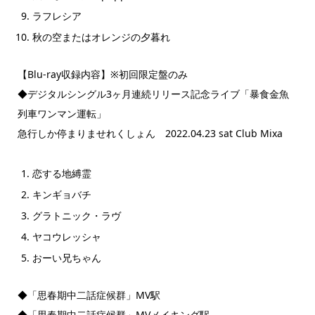
ラフレシア
秋の空またはオレンジの夕暮れ
【Blu-ray収録内容】※初回限定盤のみ
◆デジタルシングル3ヶ月連続リリース記念ライブ「暴食金魚
列車ワンマン運転」
急行しか停まりませれくしょん 2022.04.23 sat Club Mixa
恋する地縛霊
キンギョバチ
グラトニック・ラヴ
ヤコウレッシャ
おーい兄ちゃん
◆「思春期中二話症候群」MV駅
◆「思春期中二話症候群」MVメイキング駅