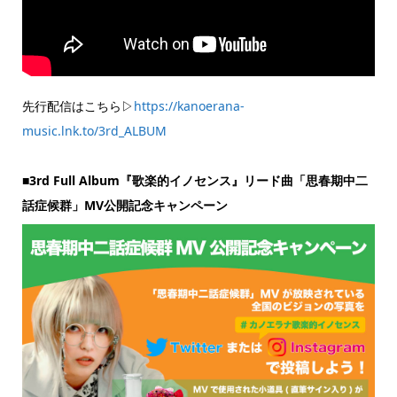
先行配信はこちら▷
https://kanoerana-
music.lnk.to/3rd_ALBUM
■3rd Full Album『歌楽的イノセンス』リード曲「思春期中二
話症候群」MV公開記念キャンペーン