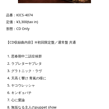
品番：KICS-4074
定価：¥3,300(tax in)
形態：CD Only
【CD収録曲内容】※初回限定盤／通常盤 共通
思春期中二話症候群
ラブレターヤブレタ
グラトニック・ラヴ
天高く響け 青嵐の様に
ヤコウレッシャ
キンギョバチ
心に愛論
無垢なる主人のpuppet show