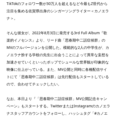
TikTokのフォロワー数が30万人を超えるなど今最もZ世代から
注目を集める佐賀県出身のシンガーソングライター＜カノエラ
ナ＞。
そんな彼女が、2022年8月3日に発売する3rd Full Album『歌
楽的イノセンス』より、リード曲「思春期中二話症候群」の
MVのフルバージョンを公開した。模範的な2人の中学生が、カ
ノエラナ扮する学校の先生に出会うことによって異常な妄想を
加速させていくといったポップでシュールな世界観が印象的な
映像に仕上がっている。また、MV公開と同時に各種配信サイ
トにて「思春期中二話症候群」は先行配信もスタートしている
ので、合わせてチェックしたい。
なお、本日より『「思春期中二話症候群」MV公開記念キャン
ペーン』もスタートする。TwitterまたはInstagramのカノエラ
ナスタッフアカウントをフォローし、ハッシュタグ「#カノエ