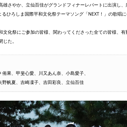
高雄さやか、立仙百佳がグランドフィナーレパートに出演し、
よるひろしま国際平和文化祭テーマソング「NEXT！」の歌唱に
平和文化祭にご参加の皆様、関わってくださった全ての皆様、有
閉じた。
 侑果、甲斐心愛、川又あん奈、小島愛子、
矢野帆夏、吉崎凜子、吉田彩良、立仙百佳