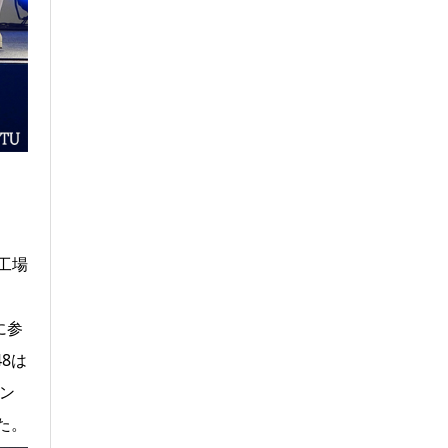
工場
に参
8は
ン
た。