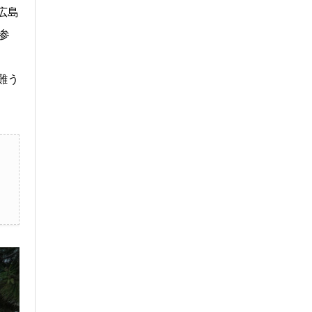
広島
参
難う